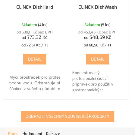
CLINEX DishHard
CLINEX DishWash
Skladem
(4 ks)
Skladem
(5 ks)
od 639,11 Kč bez DPH
od 453,46 Kč bez DPH
773,32 Kč
548,69 Kč
od
od
Měrná
Měrná
od 72,51 Kč / 1 l
od 66,58 Kč / 1 l
cena:
cena:
DETAIL
DETAIL
Koncentrovaný
Mycí prostředek pro profesionální použití v myčkách nádobí určen
profesionální čisticí
tvrdou vodu. Odstraňuje připečené potraviny a tuhý tuk. Odstraňu
přípravek pro použití v
částice z vašeho nádobí, např. čaj a káva, stejně jako proteiny ne
gastronomických
od rtěnky. Přípravek vhodný na čištění porcelánu, nerezu, skla a p
a domácích myčkách
Pokročilé složení zabraňuje tvorbě vápníku, hořčíku a silikátovéh
nádobí. Je ideální pro
Pro dosažení nejlepších výsledků se doporučuje používat produkt
čištění nerezového,
s Clinex ShineHard.
plastového,
ZOBRAZIT VŠECHNY SOUVISEJÍCÍ PRODUKTY
porcelánového nádobí,
kuchyňských spotřebičů a
příborů. Není vhodný na
Popis
Hodnocení
Diskuze