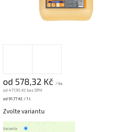
od
578,32 Kč
/ ks
od
477,95 Kč
bez DPH
Měrná
od 91,77 Kč / 1 l
cena:
Zvolte variantu
Varianta