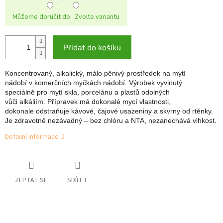
Můžeme doručit do:
Zvolte variantu
Přidat do košíku
Koncentrovaný, alkalický, málo pěnivý prostředek na mytí 
nádobí v komerčních myčkách nádobí. Výrobek vyvinutý 
speciálně pro mytí skla, porcelánu a plastů odolných 
vůči alkáliím. Přípravek má dokonalé mycí vlastnosti, 
dokonale odstraňuje kávové, čajové usazeniny a skvrny od rtěnky. 
Je zdravotně nezávadný – bez chlóru a NTA, nezanechává vlhkost.
Detailní informace
ZEPTAT SE
SDÍLET