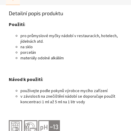
čištění
hliníkového nádobí. Měl by
být používán společně s
Detailní popis produktu
Clinex DiShine.
Použití:
pro průmyslové myčky nádobí v restauracích, hotelech,
jídelnách atd.
na sklo
porcelán
materiály odolné alkáliím
Návod k použití:
používejte podle pokynů výrobce mycího zařízení
v závislosti na znečištění nádobí se doporučuje použít
koncentraci 1 ml až 5 ml na 1 litr vody