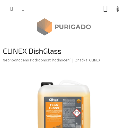
Přejít
NÁKUP
na
obsah
KOŠÍK
CLINEX DishGlass
Průměrné
Neohodnoceno
Podrobnosti hodnocení
Značka:
CLINEX
hodnocení
produktu
je
0,0
z
5
hvězdiček.