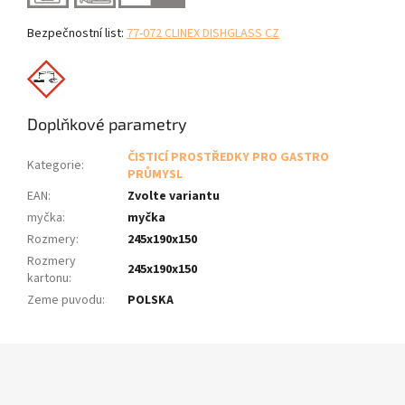
Bezpečnostní list:
77-072 CLINEX DISHGLASS CZ
Doplňkové parametry
ČISTICÍ PROSTŘEDKY PRO GASTRO
Kategorie
:
PRŮMYSL
EAN
:
Zvolte variantu
myčka
:
myčka
Rozmery
:
245x190x150
Rozmery
245x190x150
kartonu
:
Zeme puvodu
:
POLSKA
Z
á
p