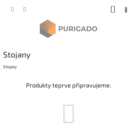
Přejít
NÁKUP
na
obsah
KOŠÍK
Stojany
Stojany
Produkty teprve připravujeme.