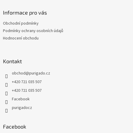
p
a
Informace pro vás
t
Obchodní podmínky
í
Podmínky ochrany osobních údajů
Hodnocení obchodu
Kontakt
obchod
@
purigado.cz
+420 721 035 507
+420 721 035 507
Facebook
purigadocz
Facebook