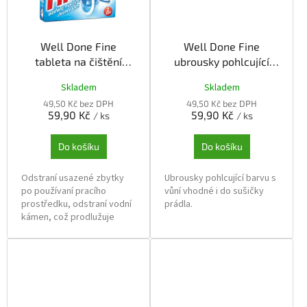
Skupinové balení: 24 ks
Well Done Fine
Well Done Fine
tableta na čištění
ubrousky pohlcující
pračky 2ks
barvu s vůní 12ks
Skladem
Skladem
49,50 Kč bez DPH
49,50 Kč bez DPH
59,90 Kč
59,90 Kč
/ ks
/ ks
Do košíku
Do košíku
Odstraní usazené zbytky
Ubrousky pohlcující barvu s
po používaní pracího
vůní vhodné i do sušičky
prostředku, odstraní vodní
prádla.
kámen, což prodlužuje
životnost pračky,
Během praní vlivem pracího
odstraňuje nepříjemné
prostředku a teplé vody,
pachy.
některé oděvy pouštějí
barvu a způsobují
probarvení ostatních
oděvů. Ubrousky zajistí, že