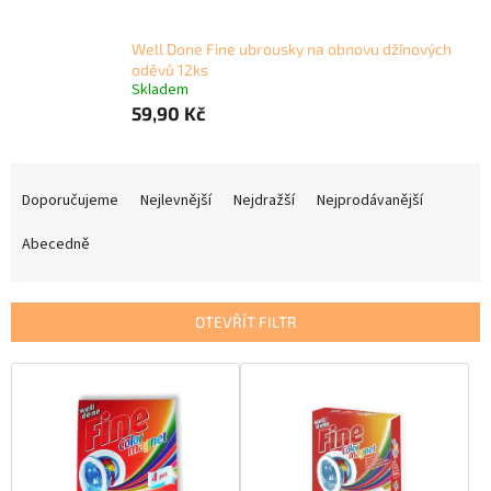
Well Done Fine ubrousky na obnovu džínových
oděvů 12ks
Skladem
59,90 Kč
Ř
a
Doporučujeme
Nejlevnější
Nejdražší
Nejprodávanější
z
e
Abecedně
n
í
p
OTEVŘÍT FILTR
r
o
V
d
ý
u
p
k
i
t
s
ů