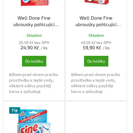
p
r
o
Well Done Fine
Well Done Fine
d
ubrousky pohlcující
ubrousky pohlcující
u
barvu 4ks
barvu 12ks
k
Skladem
Skladem
t
20,58 Kč bez DPH
49,50 Kč bez DPH
ů
24,90 Kč
59,90 Kč
/ ks
/ ks
Do košíku
Do košíku
Během praní vlivem pracího
Během praní vlivem pracího
prostředku a teplé vody,
prostředku a teplé vody,
některé oděvy pouštějí
některé oděvy pouštějí
barvu a způsobují
barvu a způsobují
probarvení ostatních
probarvení ostatních
oděvů. Ubrousky zajistí, že
oděvů. Ubrousky zajistí, že
můžete prát spolu oděvy
můžete prát spolu oděvy
Tip
různé barvy a zabrání jejich
různé barvy a zabrání jejich
zešednutí a přebarvení.
zešednutí a přebarvení.
Skupinové balení: 60 ks