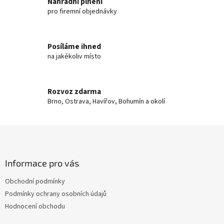
á
Náhradní plnění
Balení: 18 ks
d
pro firemní objednávky
a
c
í
Posíláme ihned
p
na jakékoliv místo
r
v
k
y
Rozvoz zdarma
v
Brno, Ostrava, Havířov, Bohumín a okolí
ý
p
i
Z
s
á
u
p
a
Informace pro vás
t
Obchodní podmínky
í
Podmínky ochrany osobních údajů
Hodnocení obchodu