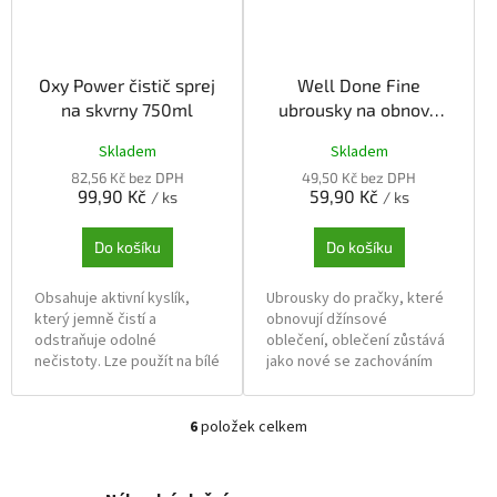
Skupinové balení: 24 ks
můžete prát spolu oděvy
různé barvy a zabrání jejich
zešednutí a přebarvení.
Oxy Power čistič sprej
Well Done Fine
na skvrny 750ml
ubrousky na obnovu
Skupinové balení: 24 ks
džínových oděvů 12ks
Skladem
Skladem
82,56 Kč bez DPH
49,50 Kč bez DPH
99,90 Kč
59,90 Kč
/ ks
/ ks
Do košíku
Do košíku
Obsahuje aktivní kyslík,
Ubrousky do pračky, které
který jemně čistí a
obnovují džínsové
odstraňuje odolné
oblečení, oblečení zůstává
nečistoty. Lze použít na bílé
jako nové se zachováním
i barevné textilie k čištění
intenzivní barvy.
skvrn, jako je červené víno,
ovocná šťáva, tráva, káva,
Skupinové balení: 12 ks
6
položek celkem
O
čaj, krev, inkoust a bláto na
v
vodní bázi atd.
l