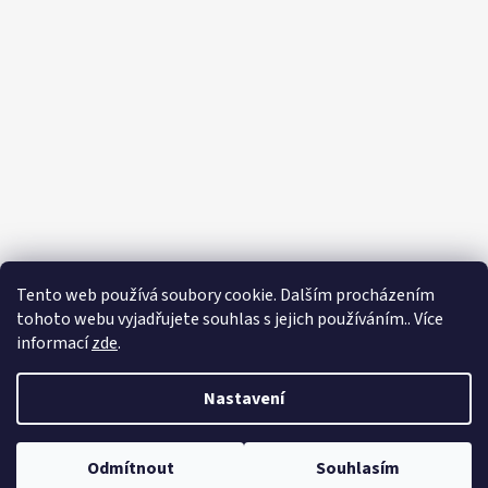
Sledovat na Instagramu
Tento web používá soubory cookie. Dalším procházením
tohoto webu vyjadřujete souhlas s jejich používáním.. Více
informací
zde
.
Vytvořil Shoptet
Nastavení
Copyright 2026
Purigado
. Všechna práva vyhrazena.
Upravit
nastavení cookies
Odmítnout
Souhlasím