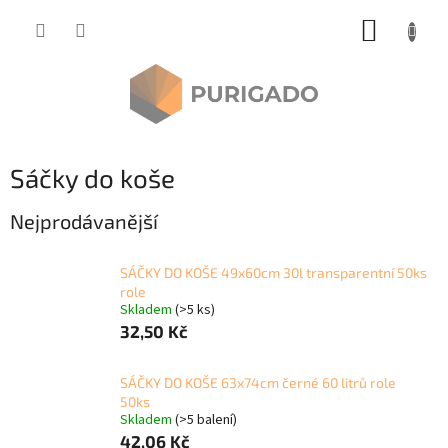
Přejít
NÁKUP
na
obsah
KOŠÍK
Sáčky do koše
Nejprodávanější
SÁČKY DO KOŠE 49x60cm 30l transparentní 50ks
role
Skladem
(>5 ks)
32,50 Kč
SÁČKY DO KOŠE 63x74cm černé 60 litrů role
50ks
Skladem
(>5 balení)
42,06 Kč