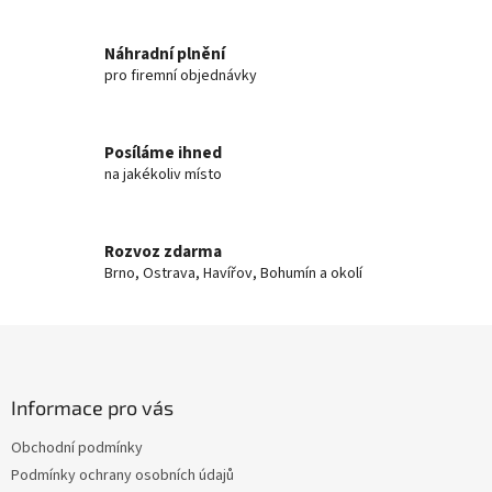
v
prachem.
Vyrobeny z
l
recyklovatelného materiálu.
á
Náhradní plnění
d
pro firemní objednávky
a
c
í
Posíláme ihned
p
na jakékoliv místo
r
v
k
y
Rozvoz zdarma
v
Brno, Ostrava, Havířov, Bohumín a okolí
ý
p
i
Z
s
á
u
p
a
Informace pro vás
t
Obchodní podmínky
í
Podmínky ochrany osobních údajů