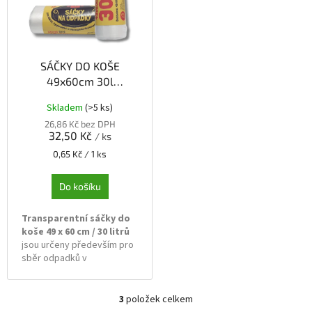
SÁČKY DO KOŠE
49x60cm 30l
transparentní 50ks
Skladem
(>5 ks)
role
26,86 Kč bez DPH
32,50 Kč
/ ks
Měrná
0,65 Kč / 1 ks
cena:
Do košíku
Transparentní sáčky do
koše 49 x 60 cm / 30 litrů
jsou určeny především pro
sběr odpadků v
domácnostech, kancelářích
a zároveň mohou sloužit k
uskladnění předmětů a
3
položek celkem
O
ochraně před vlhkem a