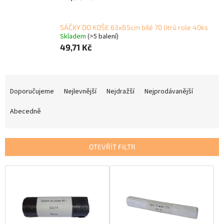
SÁČKY DO KOŠE 63x85cm bílé 70 litrů role 40ks
Skladem
(>5 balení)
49,71 Kč
Ř
a
Doporučujeme
Nejlevnější
Nejdražší
Nejprodávanější
z
e
Abecedně
n
í
p
OTEVŘÍT FILTR
r
o
V
d
ý
u
p
k
i
t
s
ů