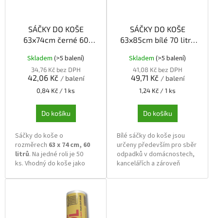
p
r
o
SÁČKY DO KOŠE
SÁČKY DO KOŠE
d
63x74cm černé 60
63x85cm bílé 70 litrů
u
litrů role 50ks
role 40ks
k
Skladem
(>5 balení)
Skladem
(>5 balení)
t
34,76 Kč bez DPH
41,08 Kč bez DPH
ů
42,06 Kč
49,71 Kč
/ balení
/ balení
Měrná
Měrná
0,84 Kč / 1 ks
1,24 Kč / 1 ks
cena:
cena:
Do košíku
Do košíku
Sáčky do koše o
Bílé sáčky do koše jsou
rozměrech
6
3 x 74 cm, 60
určeny především pro sběr
litrů
. Na jedné roli je 50
odpadků v domácnostech,
ks.
Vhodný do koše jako
kancelářích a zároveň
vložka nebo na kancelářské
mohou sloužit k uskladnění
koše
30 l.
..
předmětů a ochraně před
vlhkem a prachem.
Vyrobeny z
recyklovatelného materiálu.