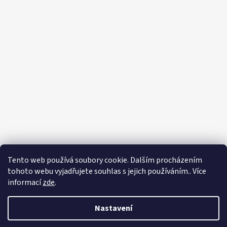
Sledovat na Instagramu
Tento web používá soubory cookie. Dalším procházením
tohoto webu vyjadřujete souhlas s jejich používáním.. Více
informací
zde
.
Vytvořil Shoptet
Nastavení
Copyright 2026
Purigado
. Všechna práva vyhrazena.
Upravit