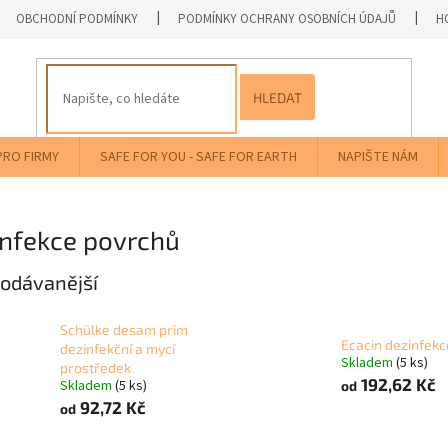
OBCHODNÍ PODMÍNKY
PODMÍNKY OCHRANY OSOBNÍCH ÚDAJŮ
H
HLEDAT
PRO FIRMY
SAFE FOR YOU - SAFE FOR EARTH
NAPIŠTE NÁM
infekce povrchů
odávanější
Schülke desam prim
Ecacin dezinfekc
dezinfekční a mycí
Skladem
(5 ks)
prostředek
192,62 Kč
Skladem
(5 ks)
od
92,72 Kč
od