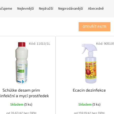
učujeme
Nejlevnější
Nejdražší
Nejprodávanější
Abecedně
OTEVŘÍT FILTR
Kód:
11013/1L
Kód:
90510
Schülke desam prim
Ecacin dezinfekce
infekční a mycí prostředek
Skladem
(5 ks)
Skladem
(5 ks)
od 76,63 Kč bez DPH
od 159,19 Kč bez DPH