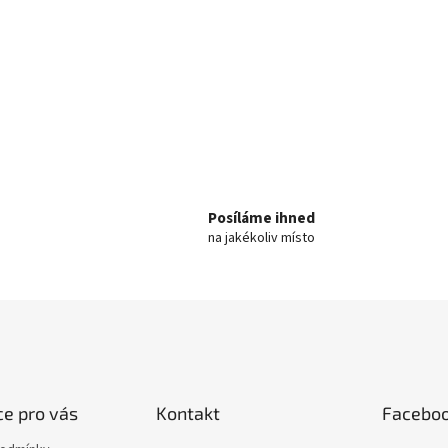
k
y
v
ý
p
i
s
u
Posíláme ihned
na jakékoliv místo
e pro vás
Kontakt
Facebo