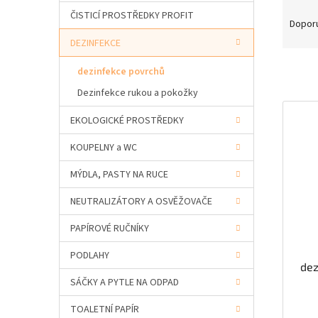
a
Ř
ČISTICÍ PROSTŘEDKY PROFIT
n
a
Dopor
e
z
DEZINFEKCE
l
e
n
dezinfekce povrchů
í
Dezinfekce rukou a pokožky
p
V
r
EKOLOGICKÉ PROSTŘEDKY
ý
o
p
d
KOUPELNY a WC
i
u
s
MÝDLA, PASTY NA RUCE
k
p
t
r
NEUTRALIZÁTORY A OSVĚŽOVAČE
ů
o
PAPÍROVÉ RUČNÍKY
d
u
PODLAHY
k
dez
t
SÁČKY A PYTLE NA ODPAD
ů
TOALETNÍ PAPÍR