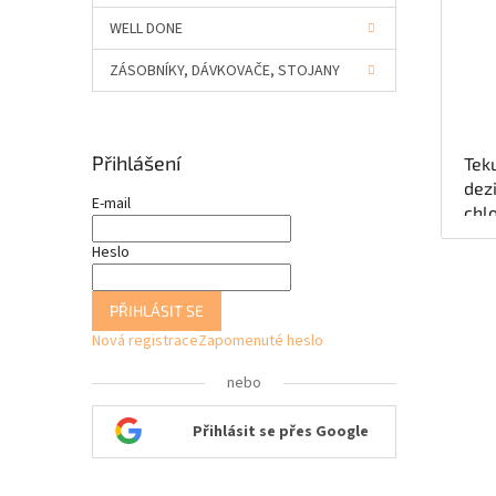
WELL DONE
ZÁSOBNÍKY, DÁVKOVAČE, STOJANY
Přihlášení
Tek
dez
E-mail
chl
urč
Heslo
povr
kom
potr
PŘIHLÁSIT SE
Nová registrace
Zapomenuté heslo
nebo
Přihlásit se přes Google