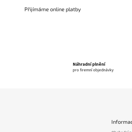
Přijímáme online platby
Náhradní plnění
pro firemní objednávky
Z
á
p
a
t
Informac
í