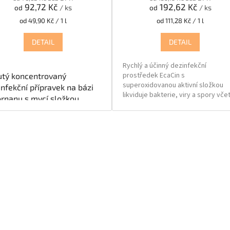
92,72 Kč
192,62 Kč
od
/ ks
od
/ ks
Měrná
Měrná
od 49,90 Kč / 1 l
od 111,28 Kč / 1 l
cena:
cena:
DETAIL
DETAIL
Rychlý a účinný dezinfekční
prostředek EcaCin s
utý koncentrovaný
superoxidovanou aktivní složkou
infekční přípravek na bázi
likviduje bakterie, viry a spory vče
ornanu s mycí složkou,
rezistentních kmenů
en pro dezinfekci ploch a
chů ve zdravotnictví,
O
unální hygieně a
v
l
avinářství.
á
d
a
c
í
p
r
v