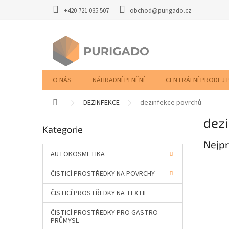
Přejít
+420 721 035 507
obchod@purigado.cz
na
obsah
O NÁS
NÁHRADNÍ PLNĚNÍ
CENTRÁLNÍ PRODEJ 
Domů
DEZINFEKCE
dezinfekce povrchů
P
dez
Přeskočit
Kategorie
o
kategorie
s
Nejpr
t
AUTOKOSMETIKA
r
ČISTICÍ PROSTŘEDKY NA POVRCHY
a
n
ČISTICÍ PROSTŘEDKY NA TEXTIL
n
í
ČISTICÍ PROSTŘEDKY PRO GASTRO
p
PRŮMYSL