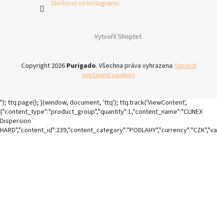
Sledovat na Instagramu
Vytvořil Shoptet
Copyright 2026
Purigado
. Všechna práva vyhrazena.
Upravit
nastavení cookies
"); ttq.page(); }(window, document, 'ttq'); ttq.track('ViewContent',
{"content_type":"product_group","quantity":1,"content_name":"CLINEX
Dispersion
HARD","content_id":239,"content_category":"PODLAHY","currency":"CZK","va