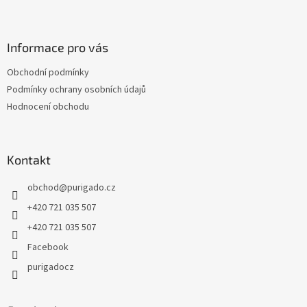
Z
á
p
a
Informace pro vás
t
Obchodní podmínky
í
Podmínky ochrany osobních údajů
Hodnocení obchodu
Kontakt
obchod
@
purigado.cz
+420 721 035 507
+420 721 035 507
Facebook
purigadocz