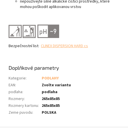
nepoužívejte silné alkalické čisticí prostředky, které
mohou poškodit aplikovanou vrstvu
Bezpečnostní list:
CLINEX DISPERSION HARD cs
Doplňkové parametry
Kategorie
:
PODLAHY
EAN
:
Zvolte variantu
podlaha
:
podlaha
Rozmery
:
265x85x85
Rozmery kartonu
:
265x85x85
Zeme puvodu
:
POLSKA