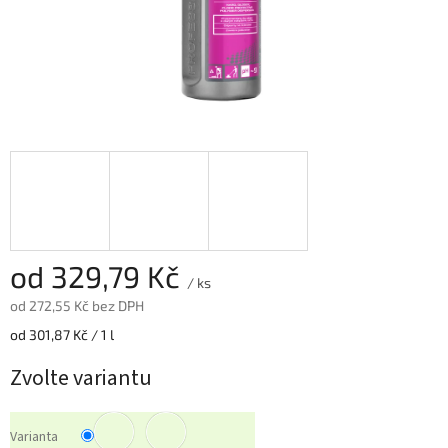
od
329,79 Kč
/ ks
od
272,55 Kč
bez DPH
Měrná
od 301,87 Kč / 1 l
cena:
Zvolte variantu
Varianta