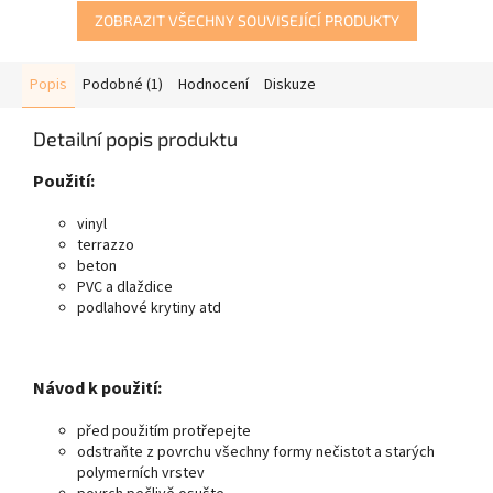
podlah. Lze použít pro ruční
ZOBRAZIT VŠECHNY SOUVISEJÍCÍ PRODUKTY
i strojové čištění.
Popis
Podobné (1)
Hodnocení
Diskuze
Detailní popis produktu
Použití:
vinyl
terrazzo
beton
PVC a dlaždice
podlahové krytiny atd
Návod k použití:
před použitím protřepejte
odstraňte z povrchu všechny formy nečistot a starých
polymerních vrstev