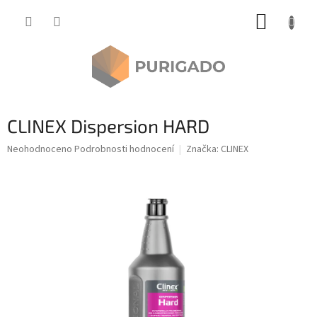
Přejít
NÁKUP
na
obsah
KOŠÍK
CLINEX Dispersion HARD
Průměrné
Neohodnoceno
Podrobnosti hodnocení
Značka:
CLINEX
hodnocení
produktu
je
0,0
z
5
hvězdiček.