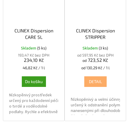
CLINEX Dispersion
CLINEX Dispersion
CARE 5L
STRIPPER
Skladem
(5 ks)
Skladem
(3 ks)
193,47 Kč bez DPH
od 597,95 Kč bez DPH
234,10 Kč
723,52 Kč
od
Měrná
Měrná
46,82 Kč / 1 l
od 130,29 Kč / 1 l
cena:
cena:
Do košíku
DETAIL
Nízkopěnivý prostředek
Nízkopěnivý a velmi účinný prostř
určený pro každodenní péči
určený k odstranění polymerů z 
o tvrdé a voděodolné
nanesenými při dlouhodobé péči,
podlahy. Rychle a efektivně
částečně odstraněny pomocí stan
odstraňuje nečistoty z
čištěných povrchů. Je
určen k čištění různých typů