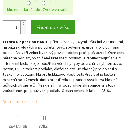
Můžeme doručit do:
Zvolte variantu
Přidat do košíku
CLINEX Dispersion HARD -
přípravek s vysokými leštícími vlastnostmi,
na bázi akrylových a polyuretanových polymerů, určený pro ochranu
podlah. Vytváří velmi trvanlivý povlak odolný proti poškození. Ochranný
nátěr na podlahy vyztužené uretanem poskytuje dlouhotrvající a velmi
intenzivní lesk. Lze jej použít na všechny typy povrchů: vinyl, terrazzo,
beton, PVC a tarkett podlahy, dlaždice atd. Je vhodný pro oblasti s
těžkým provozem. Má protiskluzové vlastnosti. Pravidelné leštění
povrchů potažených tímto prostředkem pomocí vysokorychlostních
lešticích strojů je činí lesklejšími a odstraňuje škrábance a stopy
způsobené při používání podlah. Obsah pevných látek – 25 %.
Detailní informace
ZEPTAT SE
SDÍLET