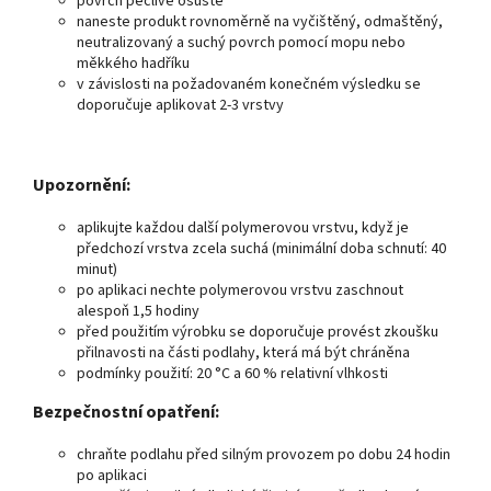
povrch pečlivě osušte
naneste produkt rovnoměrně na vyčištěný, odmaštěný,
neutralizovaný a suchý povrch pomocí mopu nebo
měkkého hadříku
v závislosti na požadovaném konečném výsledku se
doporučuje aplikovat 2-3 vrstvy
Upozornění:
aplikujte každou další polymerovou vrstvu, když je
předchozí vrstva zcela suchá (minimální doba schnutí: 40
minut)
po aplikaci nechte polymerovou vrstvu zaschnout
alespoň 1,5 hodiny
před použitím výrobku se doporučuje provést zkoušku
přilnavosti na části podlahy, která má být chráněna
podmínky použití: 20 °C a 60 % relativní vlhkosti
Bezpečnostní opatření:
chraňte podlahu před silným provozem po dobu 24 hodin
po aplikaci