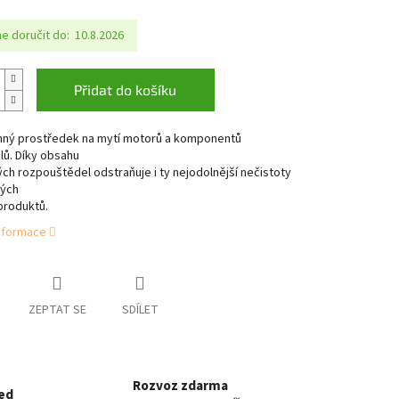
 doručit do:
10.8.2026
Přidat do košíku
inný prostředek na mytí motorů a komponentů
lů. Díky obsahu
ch rozpouštědel odstraňuje i ty nejodolnější nečistoty
ných
produktů.
informace
ZEPTAT SE
SDÍLET
Rozvoz zdarma
ed