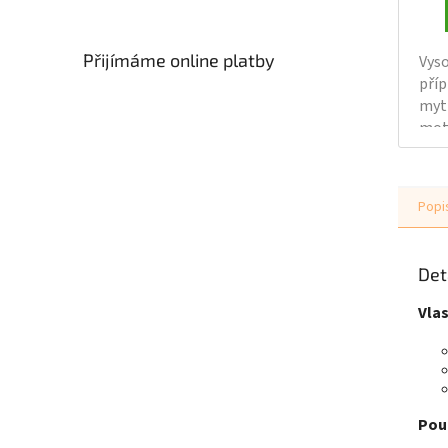
Přijímáme online platby
Vyso
příp
mytí
mot
Díky
jed
je e
Popi
Sna
skvr
a da
Det
neči
Vlas
Použ