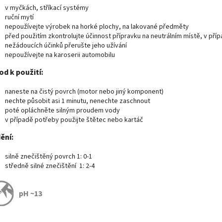
v myčkách, stříkací systémy
ruční mytí
nepoužívejte výrobek na
horké plochy, na lakované předměty
před použitím zkontrolujte účinnost přípravku na neutrálním místě
, v pří
nežádoucích účinků přerušte jeho užívání
nepoužívejte na karoserii automobilu
d k použití:
naneste na čistý povrch (motor nebo jiný komponent)
nechte působit asi 1 minutu, nenechte zaschnout
poté opláchněte silným proudem vody
v případě potřeby použijte štětec nebo kartáč
ění:
silně znečištěný povrch 1: 0-1
středně silné znečištění 1: 2-4
pH ~13