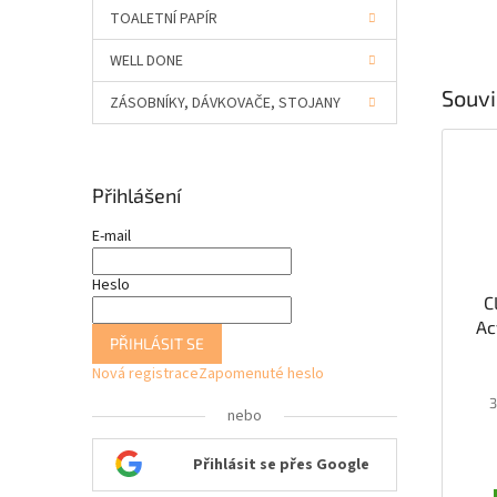
TOALETNÍ PAPÍR
WELL DONE
Souvi
ZÁSOBNÍKY, DÁVKOVAČE, STOJANY
Přihlášení
E-mail
Heslo
C
Ac
PŘIHLÁSIT SE
Nová registrace
Zapomenuté heslo
3
nebo
Přihlásit se přes Google