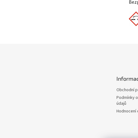
Bezp
Z
á
p
a
t
Informac
í
Obchodní 
Podmínky o
údajů
Hodnocení