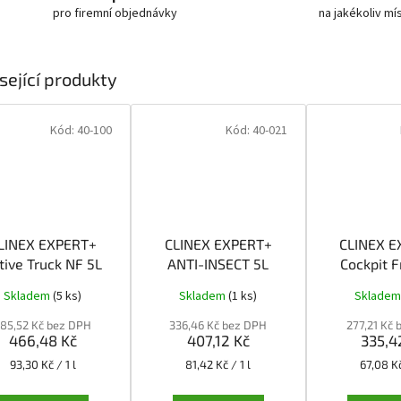
pro firemní objednávky
na jakékoliv mí
sející produkty
Kód:
40-100
Kód:
40-021
LINEX EXPERT+
CLINEX EXPERT+
CLINEX E
tive Truck NF 5L
ANTI-INSECT 5L
Cockpit F
Skladem
(5 ks)
Skladem
(1 ks)
Sklade
85,52 Kč bez DPH
336,46 Kč bez DPH
277,21 Kč
466,48 Kč
407,12 Kč
335,4
Měrná
Měrná
Měrná
93,30 Kč / 1 l
81,42 Kč / 1 l
67,08 Kč
cena:
cena:
cena: