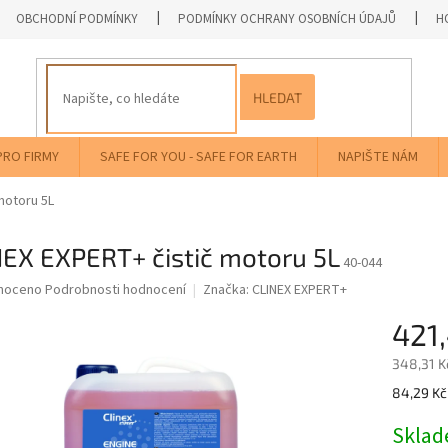
OBCHODNÍ PODMÍNKY
PODMÍNKY OCHRANY OSOBNÍCH ÚDAJŮ
H
HLEDAT
PRO FIRMY
SAFE FOR YOU - SAFE FOR EARTH
NAPIŠTE NÁM
motoru 5L
NEX EXPERT+ čistič motoru 5L
40-044
né
noceno
Podrobnosti hodnocení
Značka:
CLINEX EXPERT+
ní
421
u
348,31 K
Měrná
84,29 Kč 
cena:
ek.
Skla