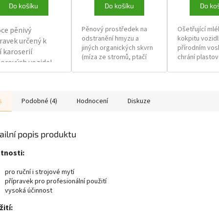
Do košíku
Do košíku
Do ko
Pěnový prostředek na
Ošetřující ml
ce pěnivý
odstranění hmyzu a
kokpitu vozidl
ravek určený k
jiných organických skvrn
přírodním vosk
 karoserií
(míza ze stromů, ptačí
chrání plastov
orových vozidel.
trus atd.) z karoserie,
interiéru auto
oken, světel, blatníků. Po
Dodává lesk
inečnému složení
opláchnutí vodou
nelakovaným
xtrémně účinný.
nezanechává žádné
nárazníkům, s
s
Podobné (4)
Hodnocení
Diskuze
stopy. Výrobek je určen
gumě. Je nem
dno odstraňuje
pro strojové a ruční mytí.
antistatický a
ny, prach
usazování pra
lší silniční
ailní popis produktu
stoty.
tnosti:
pro ruční i strojové mytí
přípravek pro profesionální použití
vysoká účinnost
ití: