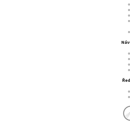
Návo
Řed