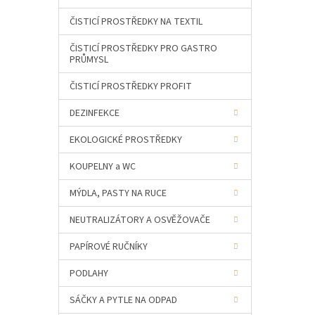
a
n
ČISTICÍ PROSTŘEDKY NA TEXTIL
e
ČISTICÍ PROSTŘEDKY PRO GASTRO
l
PRŮMYSL
ČISTICÍ PROSTŘEDKY PROFIT
DEZINFEKCE
EKOLOGICKÉ PROSTŘEDKY
KOUPELNY a WC
MÝDLA, PASTY NA RUCE
NEUTRALIZÁTORY A OSVĚŽOVAČE
PAPÍROVÉ RUČNÍKY
PODLAHY
SÁČKY A PYTLE NA ODPAD