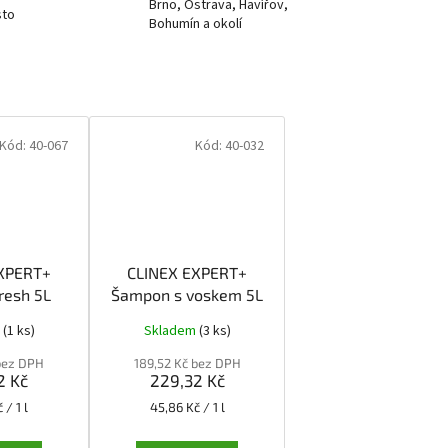
Brno, Ostrava, Havířov,
sto
Bohumín a okolí
Kód:
40-067
Kód:
40-032
XPERT+
CLINEX EXPERT+
resh 5L
Šampon s voskem 5L
m
(1 ks)
Skladem
(3 ks)
 bez DPH
189,52 Kč bez DPH
2 Kč
229,32 Kč
Měrná
 / 1 l
45,86 Kč / 1 l
cena: