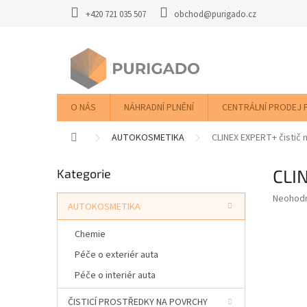
Přejít
+420 721 035 507
obchod@purigado.cz
na
obsah
O NÁS
NÁHRADNÍ PLNĚNÍ
CENTRÁLNÍ PRODEJ 
Domů
AUTOKOSMETIKA
CLINEX EXPERT+ čistič 
P
CLI
Přeskočit
Kategorie
o
kategorie
s
Průměr
Neohod
t
AUTOKOSMETIKA
hodnoce
r
produkt
Chemie
a
je
0,0
n
Péče o exteriér auta
z
n
Péče o interiér auta
5
í
hvězdič
p
ČISTICÍ PROSTŘEDKY NA POVRCHY