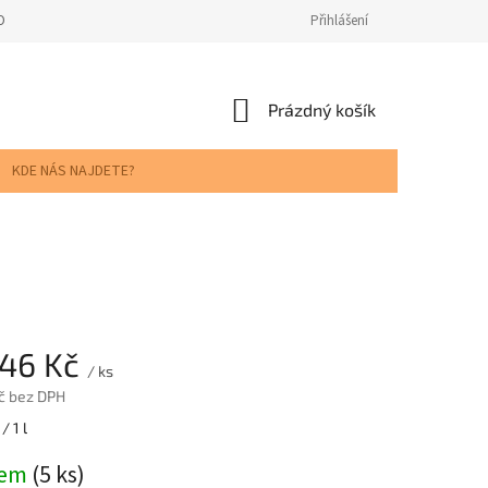
ODNOCENÍ OBCHODU
Přihlášení
NÁKUPNÍ
Prázdný košík
KOŠÍK
KDE NÁS NAJDETE?
,46 Kč
/ ks
č bez DPH
/ 1 l
dem
(5 ks)