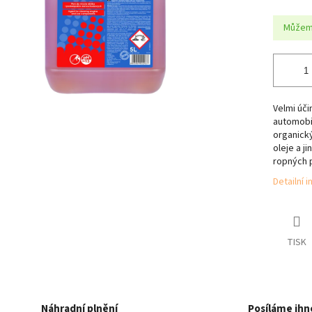
Můžeme
Velmi úč
automobi
organický
oleje a ji
ropných 
Detailní 
TISK
Náhradní plnění
Posíláme ihn