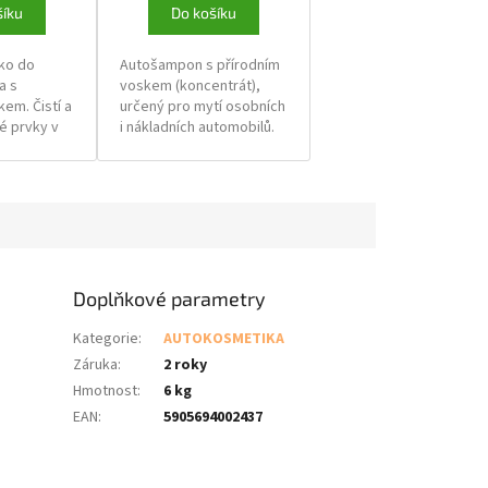
šíku
Do košíku
éko do
Autošampon s přírodním
a s
voskem (koncentrát),
em. Čistí a
určený pro mytí osobních
é prvky v
i nákladních automobilů.
mobilů.
Jeho speciální složení
chrání lak automobilu
před negativním vlivem
poilerům a
počasí a stavu vozovky.
astný,
Účinně odstraňuje silné
 zabraňuje
nečistoty, konzervuje a
chu.
dodává lesk. Umožňuje
umýt a navoskovat
Doplňkové parametry
současně.
Kategorie
:
AUTOKOSMETIKA
Záruka
:
2 roky
Hmotnost
:
6 kg
EAN
:
5905694002437