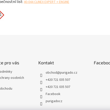
ečnostní list:
40-044 CLINEX EXPERT + ENGINE
e pro vás
Kontakt
Facebo
podmínky
obchod
@
purigado.cz
chrany osobních
+420 721 035 507
+420 721 035 507
 obchodu
Facebook
purigadocz