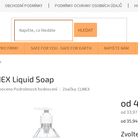
OBCHODNÍ PODMÍNKY
PODMÍNKY OCHRANY OSOBNÍCH ÚDAJŮ
H
HLEDAT
PRO FIRMY
SAFE FOR YOU - SAFE FOR EARTH
NAPIŠTE NÁM
p
EX Liquid Soap
né
noceno
Podrobnosti hodnocení
Značka:
CLINEX
ní
od
4
u
od
33,97
Měrná
od 35,94 
cena:
ek.
Zvolt