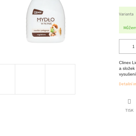
Varianta
Můžeme
Clinex L
a složek
vysušení
Detailní 
TISK