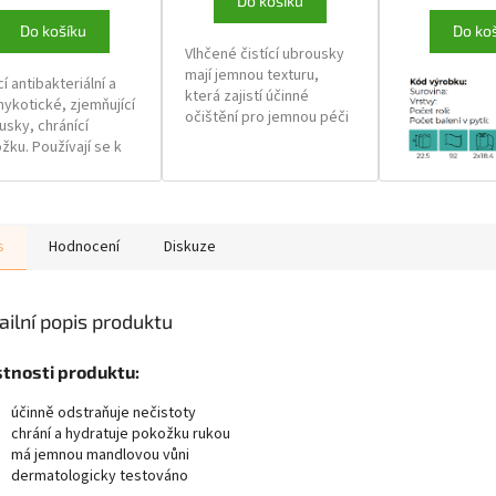
Do košíku
Do košíku
Do ko
Vlhčené čistící ubrousky
mají jemnou texturu,
cí antibakteriální a
která zajistí účinné
mykotické, zjemňující
očištění pro jemnou péči
usky, chránící
o citlivou pokožku.
žku. Používají se k
Dětské pokožce dodávají
ění a osvěžení
hebkost a zanechají
žky. Ponechávají ji
pokožku Vašeho děťátka
vou, hebkou a svěží.
svěží. Ubrousky
neobsahují alkohol a jsou
s
Hodnocení
Diskuze
vhodné pro denní použití.
Skupinové balení: 24 ks
ailní popis produktu
stnosti produktu:
účinně odstraňuje nečistoty
chrání a hydratuje pokožku rukou
má jemnou mandlovou vůni
dermatologicky testováno