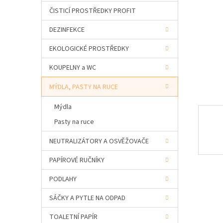
a
ČISTICÍ PROSTŘEDKY PROFIT
n
e
DEZINFEKCE
l
EKOLOGICKÉ PROSTŘEDKY
KOUPELNY a WC
MÝDLA, PASTY NA RUCE
Mýdla
Pasty na ruce
NEUTRALIZÁTORY A OSVĚŽOVAČE
PAPÍROVÉ RUČNÍKY
PODLAHY
SÁČKY A PYTLE NA ODPAD
TOALETNÍ PAPÍR