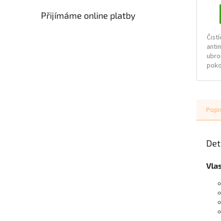
Přijímáme online platby
Čistí
anti
ubro
poko
čišt
poko
zdra
Popi
Det
Vla