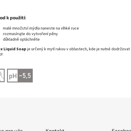
d k použití:
malé množství mýdla naneste na vlhké ruce
rozmasírujte do vytvoření pěny
důkladně opláchněte
ex Liquid Soap
je určený k mytí rukou v oblastech, kde je nutné dodržovat
P.
e pro vás
Kontakt
Facebo