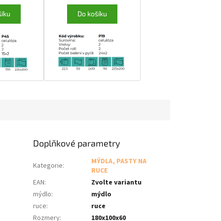
šíku
Do košíku
Doplňkové parametry
MÝDLA, PASTY NA
Kategorie
:
RUCE
EAN
:
Zvolte variantu
mýdlo
:
mýdlo
ruce
:
ruce
Rozmery
:
180x100x60