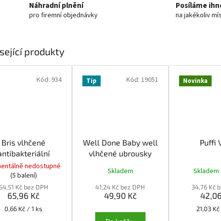
Náhradní plnění
Posíláme ihn
pro firemní objednávky
na jakékoliv mí
sející produkty
Kód:
934
Kód:
19051
Tip
Novinka
Bris vlhčené
Well Done Baby well
Puffi 
antibakteriální
vlhčené ubrousky
ousky 100 ks
Bris
modrá Aloe vera
entálně nedostupné
Skladem
Skladem
lhčené ubrousky
72ks
(5 balení)
54,51 Kč bez DPH
41,24 Kč bez DPH
34,76 Kč 
65,96 Kč
49,90 Kč
42,06
Měrná
Měrná
0,66 Kč / 1 ks
21,03 Kč 
cena:
cena: