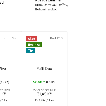
Rozvoz zdarma
ed
Brno, Ostrava, Havířov,
sto
Bohumín a okolí
Kód:
P45
Kód:
P19
Akce
Novinka
Tip
Vivo
Puffi Duo
(>5 ks)
Skladem
(>5 ks)
bez DPH
25,99 Kč bez DPH
 Kč
31,45 Kč
Měrná
/ 1 ks
15,73 Kč / 1 ks
cena: