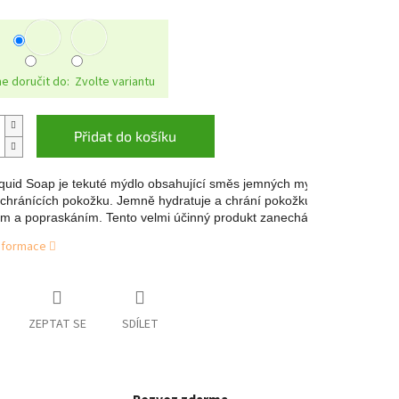
 doručit do:
Zvolte variantu
Přidat do košíku
iquid Soap je tekuté mýdlo obsahující směs jemných mycích látek
 chránících pokožku. Jemně hydratuje a chrání pokožku před 
m a popraskáním. Tento velmi účinný produkt zanechává příjemnou vů
informace
ZEPTAT SE
SDÍLET