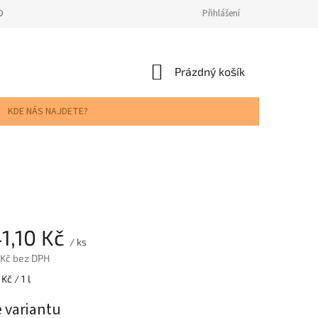
ODNOCENÍ OBCHODU
Přihlášení
NÁKUPNÍ
Prázdný košík
KOŠÍK
KDE NÁS NAJDETE?
1,10 Kč
/ ks
 Kč
bez DPH
Kč / 1 l
e variantu