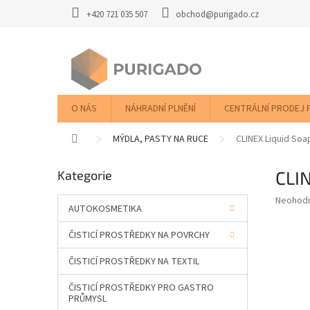
Přejít
+420 721 035 507
obchod@purigado.cz
na
obsah
O NÁS
NÁHRADNÍ PLNĚNÍ
CENTRÁLNÍ PRODEJ 
Domů
MÝDLA, PASTY NA RUCE
CLINEX Liquid Soa
P
CLIN
Přeskočit
Kategorie
o
kategorie
s
Průměr
Neohod
t
AUTOKOSMETIKA
hodnoce
r
produkt
ČISTICÍ PROSTŘEDKY NA POVRCHY
a
je
0,0
n
ČISTICÍ PROSTŘEDKY NA TEXTIL
z
n
5
í
ČISTICÍ PROSTŘEDKY PRO GASTRO
hvězdič
p
PRŮMYSL