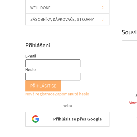
WELL DONE
ZÁSOBNÍKY, DÁVKOVAČE, STOJANY
Souvi
Přihlášení
E-mail
Heslo
PŘIHLÁSIT SE
Nová registrace
Zapomenuté heslo
ubr
Mom
nebo
v
Přihlásit se přes Google