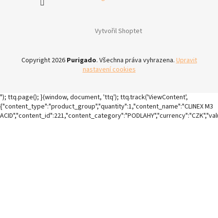
Vytvořil Shoptet
Copyright 2026
Purigado
. Všechna práva vyhrazena.
Upravit
nastavení cookies
"); ttq.page(); }(window, document, 'ttq'); ttq.track('ViewContent',
{"content_type":"product_group","quantity":1,"content_name":"CLINEX M3
ACID","content_id":221,"content_category":"PODLAHY","currency":"CZK","va