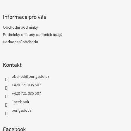
á
p
a
Informace pro vás
t
Obchodní podmínky
í
Podmínky ochrany osobních údajů
Hodnocení obchodu
Kontakt
obchod
@
purigado.cz
+420 721 035 507
+420 721 035 507
Facebook
purigadocz
Facebook