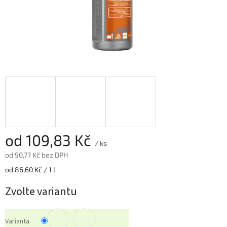
od
109,83 Kč
/ ks
od
90,77 Kč
bez DPH
Měrná
od 86,60 Kč / 1 l
cena:
Zvolte variantu
Varianta