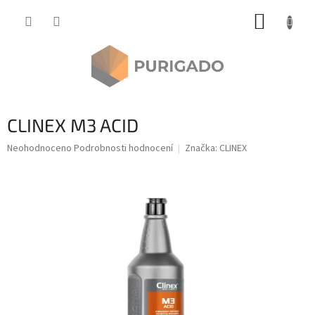
Přejít
NÁKUP
na
obsah
KOŠÍK
CLINEX M3 ACID
Průměrné
Neohodnoceno
Podrobnosti hodnocení
Značka:
CLINEX
hodnocení
produktu
je
0,0
z
5
hvězdiček.