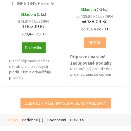
CLINEX DHS Forte 5L
Skladem
(>5 ks)
Průměrné
Skladem
(1 ks)
hodnocení
od 105,86 Kč bez DPH
128,09 Kč
produktu
861,31 Kč bez DPH
od
1 042,19 Kč
je
Měrná
od 75,04 Kč / 1 l
5,0
Měrná
cena:
208,44 Kč / 1 l
z
cena:
DETAIL
5
Do košíku
hvězdiček.
Přípravek na silně
Čisticí přípravek na bázi
zaolejované podlahy
extraktu z citrusových
Nízkopěnivý prostředek
plodů. Čistí a odmašťuje
pro mechanické čištění
povrchy
podlah odolných vůči
z tvrzeného betonu,
zásaditým látkám. Má velmi
keramiky a PVC. Tento
dobré emulgační vlastnosti
výrobek je určen k
oleje a tuků, díky kterým
odstraňování
dokonale čistí silně
ZOBRAZIT VŠECHNY SOUVISEJÍCÍ PRODUKTY
pryžových stop z podlah.
zaolejované podlahy v
Dokonale odstraňuje stopy
dílnách a výrobních halách.
po vysokozdvižných
Popis
Podobné (1)
Hodnocení
Diskuze
vozících ze všech typů
povrchů. Nezanechává