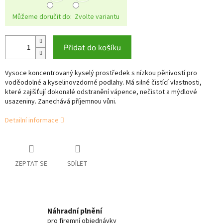
Můžeme doručit do:
Zvolte variantu
Přidat do košíku
Vysoce koncentrovaný kyselý prostředek s nízkou pěnivostí pro
voděodolné a kyselinovzdorné podlahy. Má silné čistící vlastnosti,
které zajišťují dokonalé odstranění vápence, nečistot a mýdlové
usazeniny. Zanechává příjemnou vůni.
Detailní informace
ZEPTAT SE
SDÍLET
Náhradní plnění
pro firemní objednávky