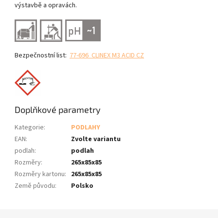
výstavbě a opravách.
Bezpečnostní list:
77-696 CLINEX M3 ACID CZ
Doplňkové parametry
Kategorie
:
PODLAHY
EAN
:
Zvolte variantu
podlah
:
podlah
Rozměry
:
265x85x85
Rozměry kartonu
:
265x85x85
Země původu
:
Polsko
Z