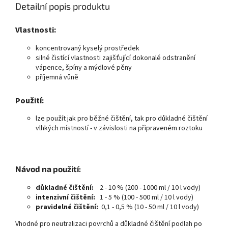
žádné pruhy.
Detailní popis produktu
Je vhodný pro strojní i ruční
čištění.
Vlastnosti:
koncentrovaný kyselý prostředek
silné čistící vlastnosti zajišťující dokonalé odstranění
vápence, špíny a mýdlové pěny
příjemná vůně
Použití:
lze použít jak pro běžné čištění, tak pro důkladné čištění
vlhkých místností - v závislosti na připraveném roztoku
Návod na použití:
důkladné čištění:
2 - 10 % (200 - 1000 ml / 10 l vody)
intenzivní čištění:
1 - 5 % (100 - 500 ml / 10 l vody)
pravidelné čištění:
0,1 - 0,5 % (10 - 50 ml / 10 l vody)
Vhodné pro neutralizaci povrchů a důkladné čištění podlah po