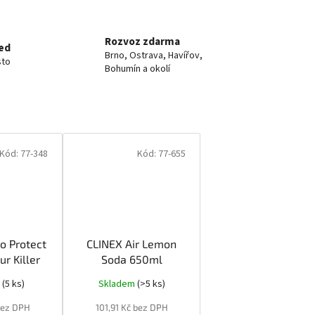
Rozvoz zdarma
ed
Brno, Ostrava, Havířov,
sto
Bohumín a okolí
Kód:
77-348
Kód:
77-655
o Protect
CLINEX Air Lemon
ur Killer
Soda 650ml
 1L
m
(5 ks)
Skladem
(>5 ks)
 bez DPH
101,91 Kč bez DPH