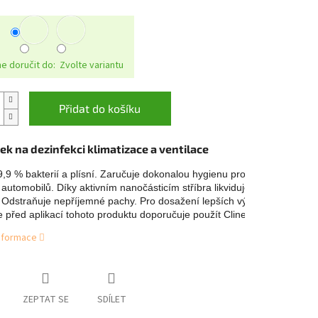
 doručit do:
Zvolte variantu
Přidat do košíku
ek na dezinfekci klimatizace a ventilace
9,9 % bakterií a plísní. Zaručuje dokonalou hygienu pro interiéry 
automobilů. Díky aktivním nanočásticím stříbra likviduje bakterie 
. Odstraňuje nepříjemné pachy. Pro dosažení lepších výsledků 
se před aplikací tohoto produktu doporučuje použít Clinex A/C.
informace
ZEPTAT SE
SDÍLET