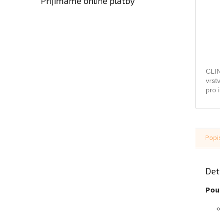
Přijímáme online platby
CLIN
vrst
pro 
po s
Popi
Det
Použ