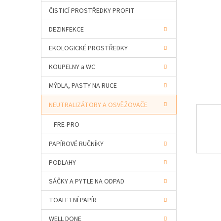
a
ČISTICÍ PROSTŘEDKY PROFIT
n
e
DEZINFEKCE
l
EKOLOGICKÉ PROSTŘEDKY
KOUPELNY a WC
MÝDLA, PASTY NA RUCE
NEUTRALIZÁTORY A OSVĚŽOVAČE
FRE-PRO
PAPÍROVÉ RUČNÍKY
PODLAHY
SÁČKY A PYTLE NA ODPAD
TOALETNÍ PAPÍR
WELL DONE