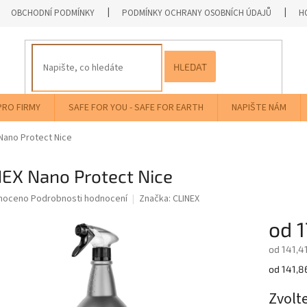
OBCHODNÍ PODMÍNKY
PODMÍNKY OCHRANY OSOBNÍCH ÚDAJŮ
H
HLEDAT
PRO FIRMY
SAFE FOR YOU - SAFE FOR EARTH
NAPIŠTE NÁM
Nano Protect Nice
NEX Nano Protect Nice
né
noceno
Podrobnosti hodnocení
Značka:
CLINEX
ní
od
1
u
od
141,4
Měrná
od 141,86
cena:
ek.
Zvolt