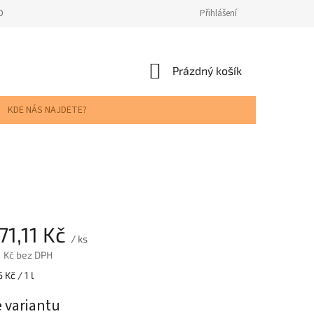
ODNOCENÍ OBCHODU
Přihlášení
NÁKUPNÍ
Prázdný košík
KOŠÍK
KDE NÁS NAJDETE?
71,11 Kč
/ ks
1 Kč
bez DPH
 Kč / 1 l
e variantu