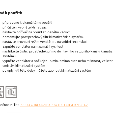
používání. Akt
nanočástice z
neutralizují
d k použití:
nepříjemné pa
eliminují nejen
připraveno k okamžitému použití
účinky, ale i je
při čištění vypněte klimatizaci
Nezanechává 
nastavte ohřívač na proud studeného vzduchu
skvrny.
demontujte protiprachový filtr klimatizačního systému
nastavte provozní režim ventilátoru na vnitřní recirkulaci
zapněte ventilátor na maximální rychlost
nastříkejte čisticí prostředek přímo do hlavního vstupního kanálu klimati
systému
vypněte ventilátor a počkejte 15 minut mimo auto nebo místnost, ve kter
umístěn klimatizační systém
po uplynutí této doby můžete zapnout klimatizační systém
ečnostní list:
77-344 CLINEX NANO PROTECT SILVER NICE CZ