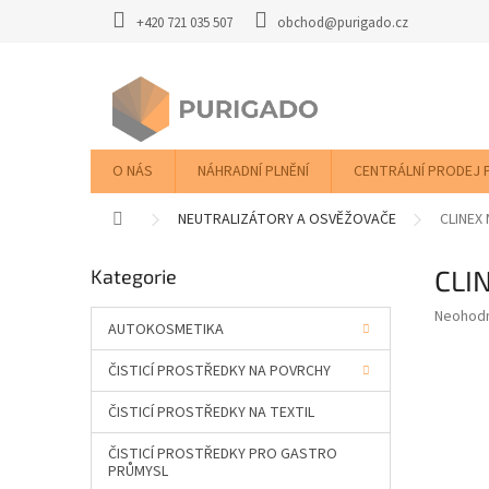
Přejít
+420 721 035 507
obchod@purigado.cz
na
obsah
O NÁS
NÁHRADNÍ PLNĚNÍ
CENTRÁLNÍ PRODEJ 
Domů
NEUTRALIZÁTORY A OSVĚŽOVAČE
CLINEX 
P
CLI
Přeskočit
Kategorie
o
kategorie
s
Průměr
Neohod
t
AUTOKOSMETIKA
hodnoce
r
produkt
ČISTICÍ PROSTŘEDKY NA POVRCHY
a
je
0,0
n
ČISTICÍ PROSTŘEDKY NA TEXTIL
z
n
5
í
ČISTICÍ PROSTŘEDKY PRO GASTRO
hvězdič
p
PRŮMYSL