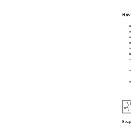
Návo
Bezp