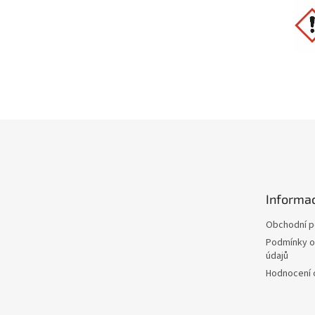
Z
á
p
a
t
Informac
í
Obchodní 
Podmínky o
údajů
Hodnocení