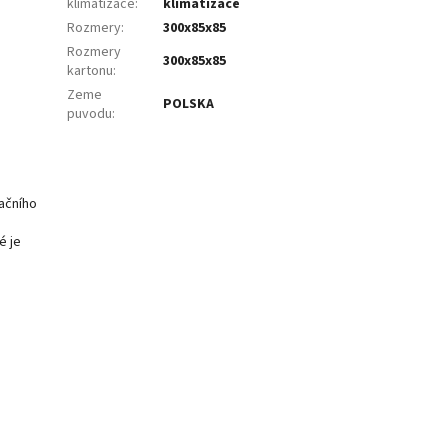
klimatizace
:
klimatizace
ivní
cela
Rozmery
:
300x85x85
Rozmery
300x85x85
chy a
kartonu
:
 jejich
Zeme
jich příčiny.
POLSKA
puvodu
:
žádné
začního
é je