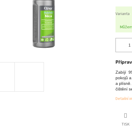
Varianta
Můžeme
Příprav
Zabíjí  9
pokojů a 
a plísně
čištění 
Detailní 
TISK