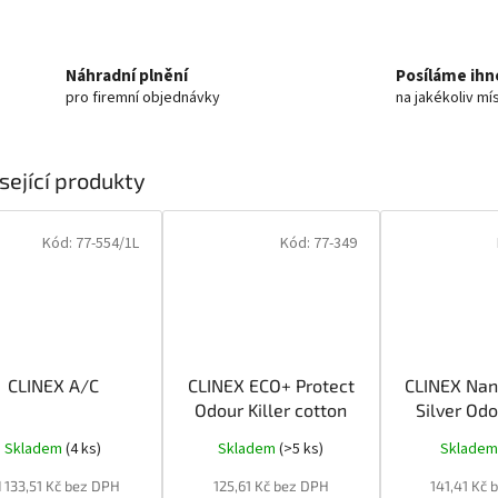
Náhradní plnění
Posíláme ihn
pro firemní objednávky
na jakékoliv mí
sející produkty
Kód:
77-554/1L
Kód:
77-349
CLINEX A/C
CLINEX ECO+ Protect
CLINEX Nan
Odour Killer cotton
Silver Odo
1L
Fresh
Skladem
(4 ks)
Skladem
(>5 ks)
Sklade
 133,51 Kč bez DPH
125,61 Kč bez DPH
141,41 Kč