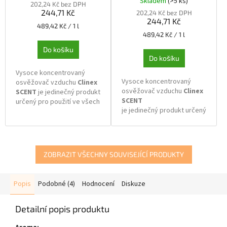
Skladem
(>5 ks)
hodnocení
202,24 Kč bez DPH
244,71 Kč
produktu
202,24 Kč bez DPH
244,71 Kč
je
Měrná
489,42 Kč / 1 l
4,0
cena:
Měrná
489,42 Kč / 1 l
z
cena:
Do košíku
5
Do košíku
hvězdiček.
Vysoce koncentrovaný
Vysoce koncentrovaný
osvěžovač vzduchu
Clinex
osvěžovač vzduchu
Clinex
SCENT
je jedinečný produkt
SCENT
určený pro použití ve všech
je jedinečný produkt určený
typech místností. Je ideální
pro použití ve všech typech
pro osvěžení vzduchu v
místností.
kancelářích, kuřáckých
Je ideální pro osvěžení
prostorách, pokojích,
vzduchu v kancelářích,
toaletách. Zvláště
ZOBRAZIT VŠECHNY SOUVISEJÍCÍ PRODUKTY
kuřáckých prostorách,
věnováno sektoru
pokojích, toaletách. Zvláště
HORECA. Díky jedinečnému
věnováno sektoru HORECA.
tónu vůně tento přípravek
Popis
Podobné (4)
Hodnocení
Diskuze
Díky jedinečnému tónu vůně
účinně absorbuje a
tento přípravek účinně
neutralizuje nepříjemné
absorbuje
pachy, a proto je vhodný
Detailní popis produktu
nepříjemné pachy ve všech
pro použití ve veřejných
oblastech. Neutralizuje také