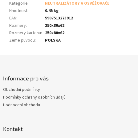
Kategorie
:
NEUTRALIZÁTORY A OSVĚŽOVAČE
Hmotnost
:
0.45 kg
EAN
:
5907513273912
Rozmery
:
250x80x62
Rozmery kartonu
:
250x80x62
Zeme puvodu
:
POLSKA
Z
á
p
a
Informace pro vás
t
Obchodní podmínky
í
Podmínky ochrany osobních údajů
Hodnocení obchodu
Kontakt