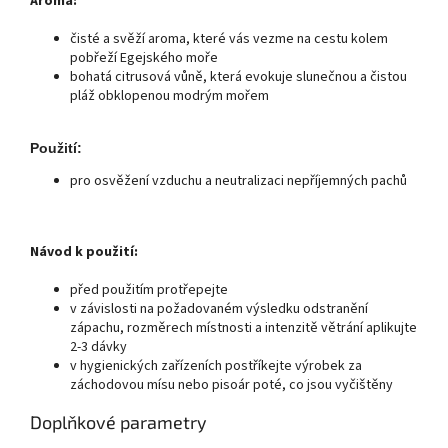
prostorách, kde je obtížné
Aroma:
nepříjemné pachy,
udržovat čistotu (např.
a proto je vhodný pro
veřejné toalety).
čisté a svěží aroma, které vás vezme na cestu kolem
použití ve veřejných
pobřeží Egejského moře
prostorách, kde je obtížné
bohatá citrusová vůně, která evokuje slunečnou a čistou
udržovat čistotu (např.
pláž obklopenou modrým mořem
veřejné toalety).
Použití:
pro osvěžení vzduchu a neutralizaci nepříjemných pachů
Návod k použití:
před použitím protřepejte
v závislosti na požadovaném výsledku odstranění
zápachu, rozměrech místnosti a intenzitě větrání aplikujte
2-3 dávky
v hygienických zařízeních postříkejte výrobek za
záchodovou mísu nebo pisoár poté, co jsou vyčištěny
Doplňkové parametry