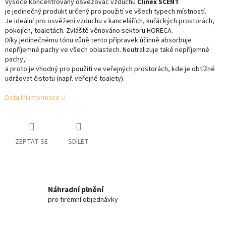
Vysoce koncentrovaný osvěžovač vzduchu
Clinex SCENT
je jedinečný produkt určený pro použití ve všech typech místností.
Je ideální pro osvěžení vzduchu v kancelářích, kuřáckých prostorách,
pokojích, toaletách. Zvláště věnováno sektoru HORECA.
Díky jedinečnému tónu vůně tento přípravek účinně absorbuje
nepříjemné pachy ve všech oblastech. Neutralizuje také nepříjemné
pachy,
a proto je vhodný pro použití ve veřejných prostorách, kde je obtížné
udržovat čistotu (např. veřejné toalety).
Detailní informace
ZEPTAT SE
SDÍLET
Náhradní plnění
pro firemní objednávky