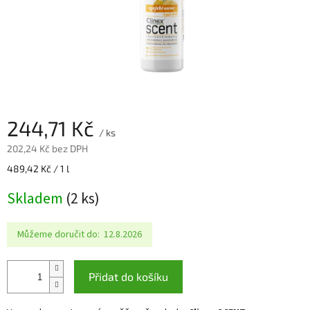
244,71 Kč
/ ks
202,24 Kč bez DPH
Měrná
489,42 Kč / 1 l
cena:
Skladem
(2 ks)
Můžeme doručit do:
12.8.2026
Přidat do košíku