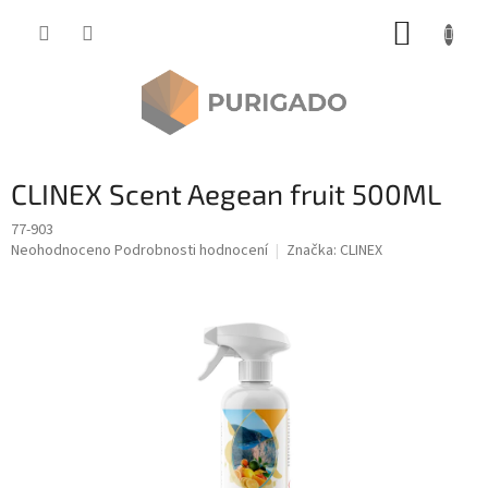
Přejít
NÁKUP
na
obsah
KOŠÍK
CLINEX Scent Aegean fruit 500ML
77-903
Průměrné
Neohodnoceno
Podrobnosti hodnocení
Značka:
CLINEX
hodnocení
produktu
je
0,0
z
5
hvězdiček.