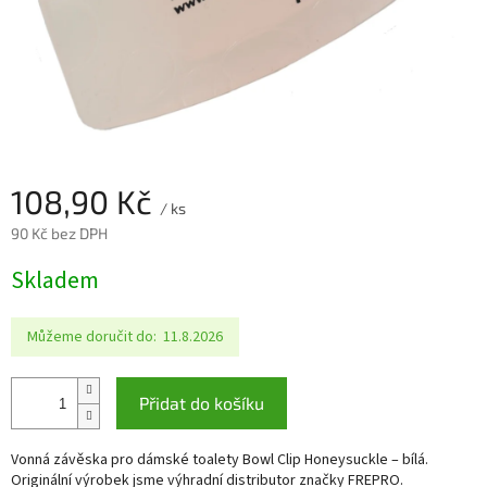
108,90 Kč
/ ks
90 Kč bez DPH
Měrná
Skladem
cena:
Můžeme doručit do:
11.8.2026
Přidat do košíku
Vonná závěska pro dámské toalety Bowl Clip Honeysuckle – bílá.
Originální výrobek jsme výhradní distributor značky FREPRO.