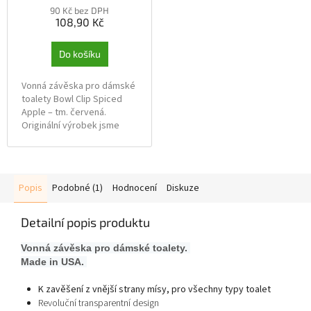
90 Kč bez DPH
108,90 Kč
Do košíku
Vonná závěska pro dámské
toalety Bowl Clip Spiced
Apple – tm. červená.
Originální výrobek jsme
výhradní distributor značky
FREPRO.
Spiced Apple:
jablko,
Popis
Podobné (1)
Hodnocení
Diskuze
skořice a hřebíček posílené
tóny broskví, hrušky,
lesních plodů a pomeranče.
Detailní popis produktu
V srdci vůně se skrývá
akord složený z jasmínu,
Vonná závěska pro dámské toalety.
ylang ylang a pižma. Tato
Made in USA.
kořeněná vůně vytváří
hřejivé efekty a pozitivní
K zavěšení z vnější strany mísy, pro všechny typy toalet
naladění. Hodí se pro každý
Revoluční transparentní design
interiér.