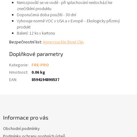
Nerozpouští se ve vodě - při splachování nedochází ke
znečištění produktu
Typ: kořeněná . Intensita:
Doporučená doba použití - 30 dní
střední.
Vyhovuje normě VOC v USA a v Evropě – Ekologicky příznivý
produkt
Balení: 12 ks v kartonu
Bezpečnostní list:
Honeysuckle Bowl Clip
Doplňkové parametry
Kategorie
:
FRE-PRO
Hmotnost
:
0.06 kg
EAN
:
8594194890537
Z
á
p
a
Informace pro vás
t
Obchodní podmínky
í
Podmínky ochrany osobních údajů