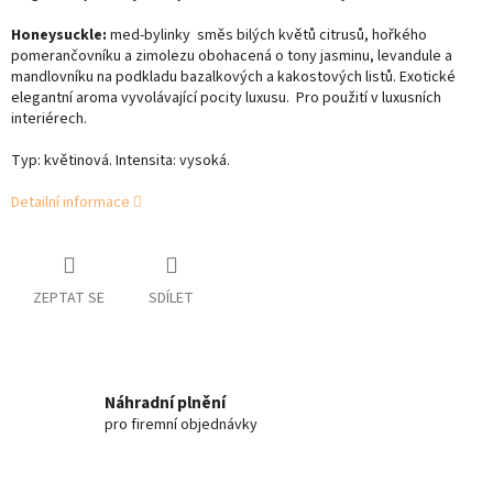
Honeysuckle:
med-bylinky směs bilých květů citrusů, hořkého
pomerančovníku a zimolezu obohacená o tony jasminu, levandule a
mandlovníku na podkladu bazalkových a kakostových listů. Exotické
elegantní aroma vyvolávající pocity luxusu. Pro použití v luxusních
interiérech.
Typ: květinová. Intensita: vysoká.
Detailní informace
ZEPTAT SE
SDÍLET
Náhradní plnění
pro firemní objednávky