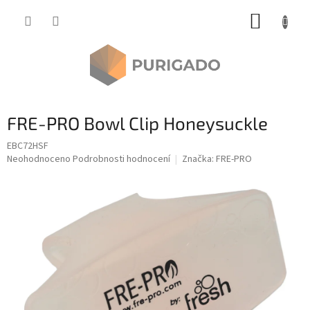
Přejít
NÁKUP
na
obsah
KOŠÍK
FRE-PRO Bowl Clip Honeysuckle
EBC72HSF
Průměrné
Neohodnoceno
Podrobnosti hodnocení
Značka:
FRE-PRO
hodnocení
produktu
je
0,0
z
5
hvězdiček.