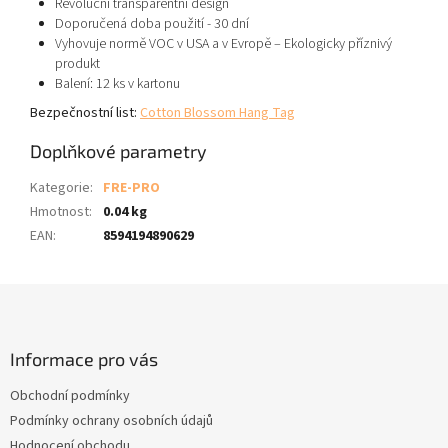
Revoluční transparentní design
Doporučená doba použití - 30 dní
Vyhovuje normě VOC v USA a v Evropě – Ekologicky příznivý
produkt
Balení: 12 ks v kartonu
Bezpečnostní list:
Cotton Blossom Hang Tag
Doplňkové parametry
Kategorie
:
FRE-PRO
Hmotnost
:
0.04 kg
EAN
:
8594194890629
Z
á
p
a
Informace pro vás
t
Obchodní podmínky
í
Podmínky ochrany osobních údajů
Hodnocení obchodu