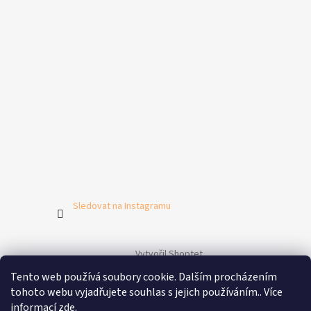
Sledovat na Instagramu
Vytvořil Shoptet
Tento web používá soubory cookie. Dalším procházením
tohoto webu vyjadřujete souhlas s jejich používáním.. Více
Copyright 2026
Purigado
. Všechna práva vyhrazena.
Upravit
informací
zde
.
nastavení cookies