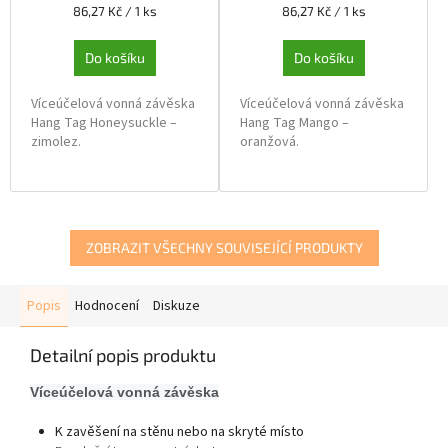
Měrná
Měrná
86,27 Kč / 1 ks
86,27 Kč / 1 ks
cena:
cena:
Do košíku
Do košíku
Víceúčelová vonná závěska
Víceúčelová vonná závěska
Hang Tag Honeysuckle –
Hang Tag Mango –
zimolez.
oranžová.
Je to elegantní a exotická
Tvoří směs plodů manga,
vůně, která vyvolává pocit
meruněk a mandarinek,
pohody. Kombinace
jsou tam také zapojeny
pomerančů, bílých květů,
tóny maliny, gardénie a
ZOBRAZIT VŠECHNY SOUVISEJÍCÍ PRODUKTY
citrusů a zimolezu se
kumarinu. Tato vůně je
spojují s tóny levandule,
harmonická a velice
jasmínu a mandlovníku.
oblíbená.
Popis
Hodnocení
Diskuze
Detailní popis produktu
Víceúčelová vonná závěska
K zavěšení na stěnu nebo na skryté místo