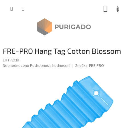
Přejít
NÁKUP
na
obsah
KOŠÍK
FRE-PRO Hang Tag Cotton Blossom
EHT72CBF
Průměrné
Neohodnoceno
Podrobnosti hodnocení
Značka:
FRE-PRO
hodnocení
produktu
je
0,0
z
5
hvězdiček.