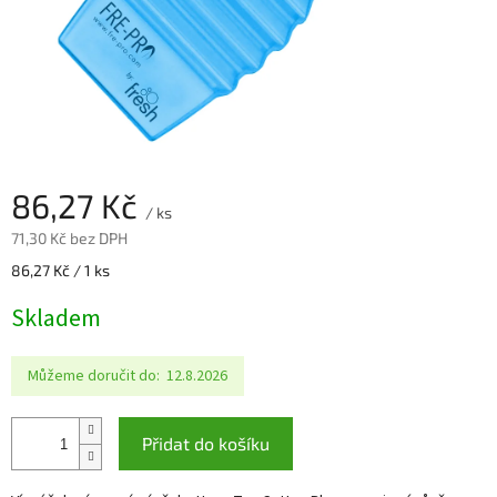
86,27 Kč
/ ks
71,30 Kč bez DPH
Měrná
86,27 Kč / 1 ks
cena:
Skladem
Můžeme doručit do:
12.8.2026
Přidat do košíku