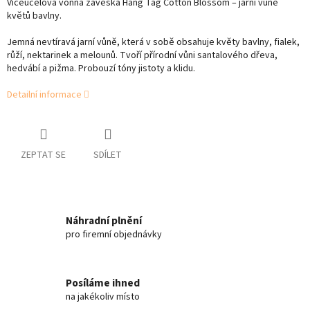
Víceúčelová vonná závěska Hang Tag Cotton Blossom – jarní vůně
květů bavlny.
Jemná nevtíravá jarní vůně, která v sobě obsahuje květy bavlny, fialek,
růží, nektarinek a melounů. Tvoří přírodní vůni santalového dřeva,
hedvábí a pižma. Probouzí tóny jistoty a klidu.
Detailní informace
ZEPTAT SE
SDÍLET
Náhradní plnění
pro firemní objednávky
Posíláme ihned
na jakékoliv místo