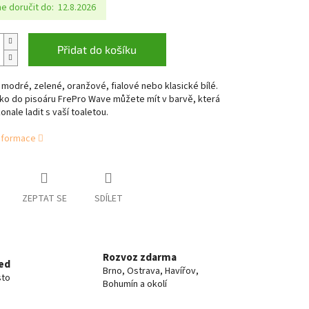
 doručit do:
12.8.2026
Přidat do košíku
modré, zelené, oranžové, fialové nebo klasické bílé.
ko do pisoáru FrePro Wave můžete mít v barvě, která
nale ladit s vaší toaletou.
informace
ZEPTAT SE
SDÍLET
Rozvoz zdarma
ed
Brno, Ostrava, Havířov,
sto
Bohumín a okolí