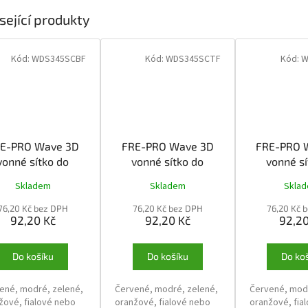
sející produkty
Kód:
WDS345SCBF
Kód:
WDS345SCTF
Kód:
W
E-PRO Wave 3D
FRE-PRO Wave 3D
FRE-PRO 
vonné sítko do
vonné sítko do
vonné sí
pisoáru Cotton
pisoáru Citrus
pisoáru F
Skladem
Skladem
Skla
Blossom
76,20 Kč bez DPH
76,20 Kč bez DPH
76,20 Kč 
92,20 Kč
92,20 Kč
92,20
Do košíku
Do košíku
Do ko
ené, modré, zelené,
Červené, modré, zelené,
Červené, modr
žové, fialové nebo
oranžové, fialové nebo
oranžové, fia