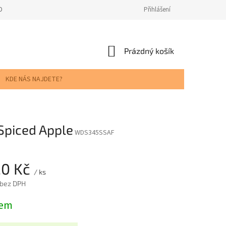
ODNOCENÍ OBCHODU
Přihlášení
NÁKUPNÍ
Prázdný košík
KOŠÍK
KDE NÁS NAJDETE?
Spiced Apple
WDS345SSAF
20 Kč
/ ks
 bez DPH
dem