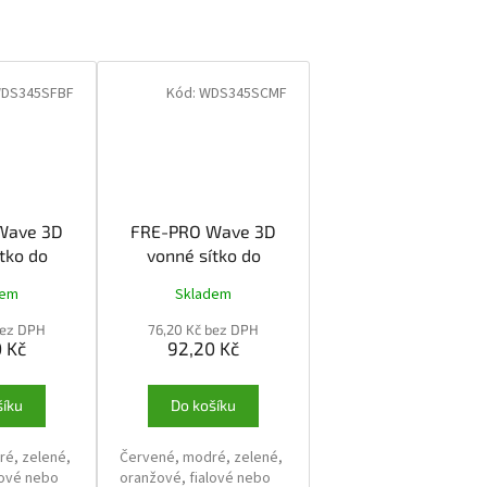
DS345SFBF
Kód:
WDS345SCMF
Wave 3D
FRE-PRO Wave 3D
tko do
vonné sítko do
abulous
pisoáru Cucumber
dem
Skladem
Melon
bez DPH
76,20 Kč bez DPH
 Kč
92,20 Kč
šíku
Do košíku
é, zelené,
Červené, modré, zelené,
lové nebo
oranžové, fialové nebo