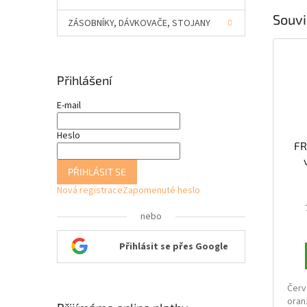
Souvi
ZÁSOBNÍKY, DÁVKOVAČE, STOJANY
Přihlášení
E-mail
Heslo
FR
PŘIHLÁSIT SE
Nová registrace
Zapomenuté heslo
nebo
Přihlásit se přes Google
Červ
oran