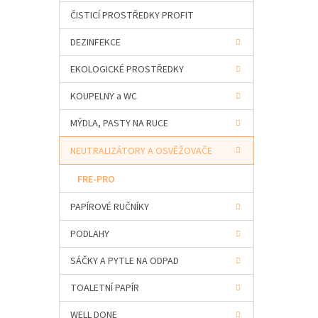
a
ČISTICÍ PROSTŘEDKY PROFIT
n
e
DEZINFEKCE
l
EKOLOGICKÉ PROSTŘEDKY
KOUPELNY a WC
MÝDLA, PASTY NA RUCE
NEUTRALIZÁTORY A OSVĚŽOVAČE
FRE-PRO
PAPÍROVÉ RUČNÍKY
PODLAHY
SÁČKY A PYTLE NA ODPAD
TOALETNÍ PAPÍR
WELL DONE