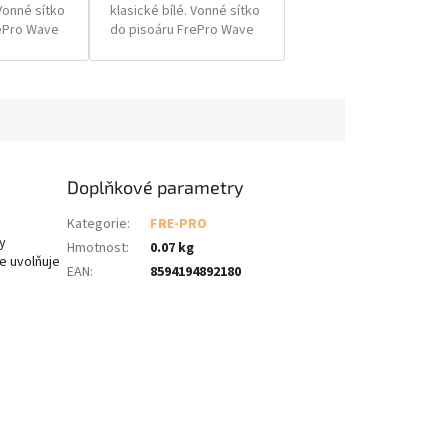
 Vonné sítko
klasické bílé. Vonné sítko
ePro Wave
do pisoáru FrePro Wave
barvě,
můžete mít v barvě,
okonale
která bude dokonale
aletou.
ladit s vaší toaletou.
Doplňkové parametry
Kategorie
:
FRE-PRO
y
Hmotnost
:
0.07 kg
e uvolňuje
EAN
:
8594194892180