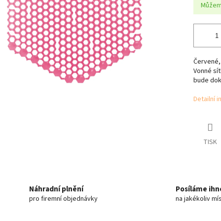
Můžeme
Červené, 
Vonné sít
bude doko
Detailní 
TISK
Náhradní plnění
Posíláme ihn
pro firemní objednávky
na jakékoliv mí