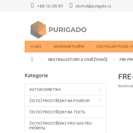
Přejít
+420 721 035 507
obchod@purigado.cz
na
obsah
O NÁS
NÁHRADNÍ PLNĚNÍ
CENTRÁLNÍ PRODEJ 
Domů
NEUTRALIZÁTORY A OSVĚŽOVAČE
FRE-PR
P
FRE
Přeskočit
Kategorie
o
kategorie
s
Průměr
Neohod
t
AUTOKOSMETIKA
hodnoce
r
produkt
ČISTICÍ PROSTŘEDKY NA POVRCHY
a
je
0,0
n
ČISTICÍ PROSTŘEDKY NA TEXTIL
z
n
5
í
ČISTICÍ PROSTŘEDKY PRO GASTRO
hvězdič
p
PRŮMYSL