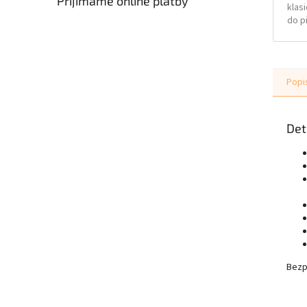
Přijímáme online platby
klasi
do p
může
kter
ladit
Popi
Det
Bezp