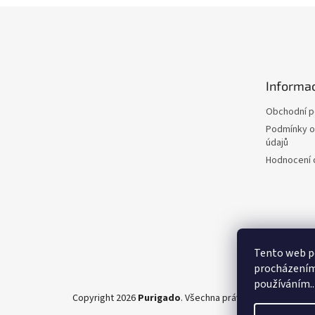
Z
á
p
a
t
Informac
í
Obchodní 
Podmínky o
údajů
Hodnocení
Tento web po
procházením 
používáním..
Copyright 2026
Purigado
. Všechna práva vyhrazena.
Upra