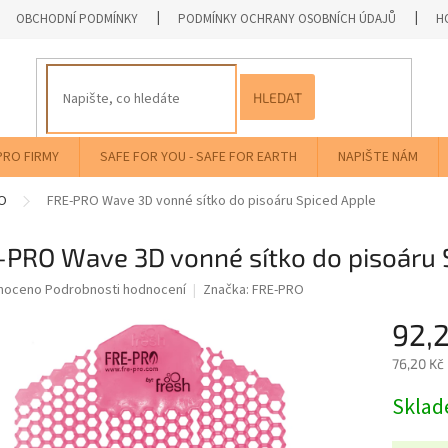
OBCHODNÍ PODMÍNKY
PODMÍNKY OCHRANY OSOBNÍCH ÚDAJŮ
H
HLEDAT
PRO FIRMY
SAFE FOR YOU - SAFE FOR EARTH
NAPIŠTE NÁM
O
FRE-PRO Wave 3D vonné sítko do pisoáru Spiced Apple
-PRO Wave 3D vonné sítko do pisoáru 
né
noceno
Podrobnosti hodnocení
Značka:
FRE-PRO
ní
92,
u
76,20 Kč
Měrná
Skla
cena:
ek.