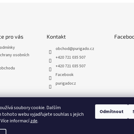
e pro vás
Kontakt
Facebo
podmínky
obchod
@
purigado.cz
chrany osobních
+420 721 035 507
+420 721 035 507
 obchodu
Facebook
purigadocz
užívá soubory cookie. Dalším
Odmítnout
tohoto webu vyjadřujete souhlas s jejich
 Více informací
zde
.
vit nastavení cookies