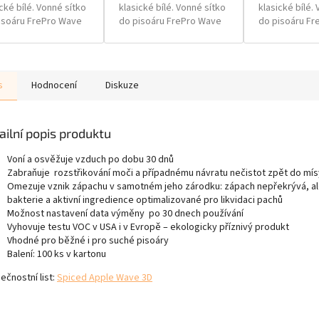
cké bílé. Vonné sítko
klasické bílé. Vonné sítko
klasické bílé.
isoáru FrePro Wave
do pisoáru FrePro Wave
do pisoáru Fr
te mít v barvě,
můžete mít v barvě,
můžete mít v 
á bude dokonale
která bude dokonale
která bude d
 s vaší toaletou.
ladit s vaší toaletou.
ladit s vaší to
s
Hodnocení
Diskuze
ailní popis produktu
Voní a osvěžuje vzduch po dobu 30 dnů
Zabraňuje rozstřikování moči a případnému návratu nečistot zpět do mís
Omezuje vznik zápachu v samotném jeho zárodku: zápach nepřekrývá, al
bakterie a aktivní ingredience optimalizované pro likvidaci pachů
Možnost nastavení data výměny po 30 dnech používání
Vyhovuje testu VOC v USA i v Evropě – ekologicky příznivý produkt
Vhodné pro běžné i pro suché pisoáry
Balení: 100 ks v kartonu
ečnostní list:
Spiced Apple Wave 3D