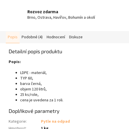
Rozvoz zdarma
Brno, Ostrava, Havířov, Bohumín a okolí
Popis
Podobné (4)
Hodnocení
Diskuze
Detailní popis produktu
Popis:
LDPE - materiál,
TYP 60,
barva černá,
objem 120 litrů,
25 ks/role,
cena je uvedena za 1 roli.
Doplňkové parametry
Kategorie
:
Pytle na odpad
Hmotnost
:
1 kg