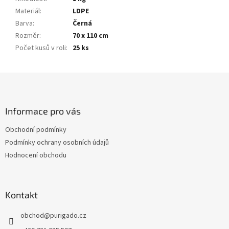
Materiál
:
LDPE
Barva
:
Černá
Rozměr
:
70 x 110 cm
Počet kusů v roli
:
25 ks
Z
á
p
a
Informace pro vás
t
Obchodní podmínky
í
Podmínky ochrany osobních údajů
Hodnocení obchodu
Kontakt
obchod
@
purigado.cz