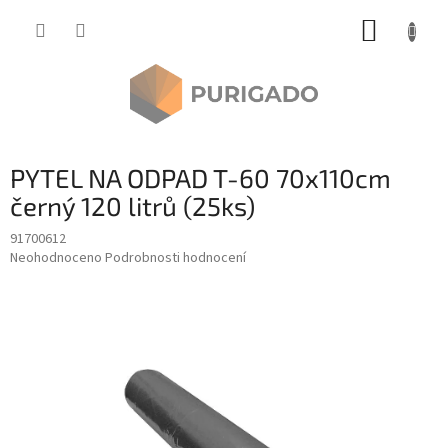
Přejít
NÁKUP
na
obsah
KOŠÍK
PYTEL NA ODPAD T-60 70x110cm
černý 120 litrů (25ks)
91700612
Průměrné
Neohodnoceno
Podrobnosti hodnocení
hodnocení
produktu
je
0,0
z
5
hvězdiček.