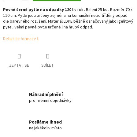
Pevné černé pytle na odpadky 120 l
v roli . Balení 25 ks . Rozměr 70 x
110 cm. Pytle jsou určeny zejména na komunální nebo tříděný odpad
dle barevného rozlišení. Materiál LDPE běžně označovaný jako igelitový
pytel. Velmi pevné pytle určené i na hrubý odpad.
Detailní informace
ZEPTAT SE
SDÍLET
Náhradní plnění
pro firemní objednávky
Posíláme ihned
na jakékoliv místo