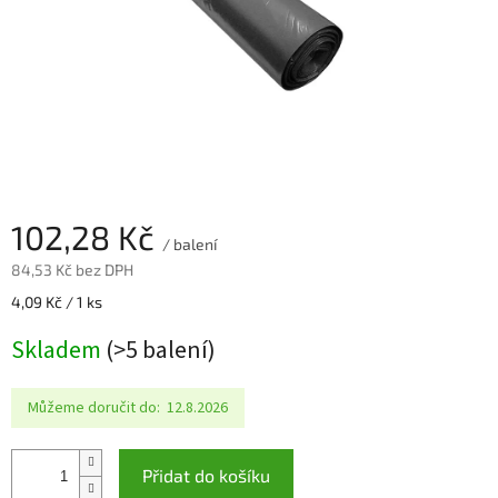
102,28 Kč
/ balení
84,53 Kč bez DPH
Měrná
4,09 Kč / 1 ks
cena:
Skladem
(>5 balení)
Můžeme doručit do:
12.8.2026
Přidat do košíku