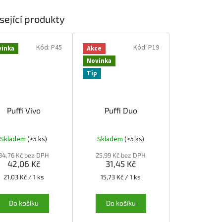
sející produkty
Kód:
P45
Kód:
P19
vinka
Akce
Novinka
Tip
Puffi Vivo
Puffi Duo
Skladem
(>5 ks)
Skladem
(>5 ks)
34,76 Kč bez DPH
25,99 Kč bez DPH
42,06 Kč
31,45 Kč
Měrná
Měrná
21,03 Kč / 1 ks
15,73 Kč / 1 ks
cena:
cena:
Do košíku
Do košíku