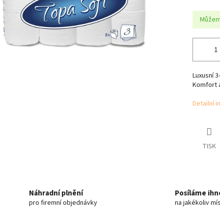
Můžeme
Luxusní 3
Komfort a
Detailní 
TISK
Náhradní plnění
Posíláme ihn
pro firemní objednávky
na jakékoliv mí