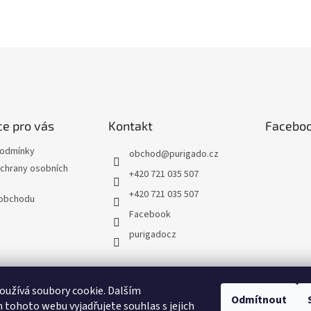
e pro vás
Kontakt
Facebo
podmínky
obchod
@
purigado.cz
chrany osobních
+420 721 035 507
+420 721 035 507
 obchodu
Facebook
purigadocz
užívá soubory cookie. Dalším
Odmítnout
tohoto webu vyjadřujete souhlas s jejich