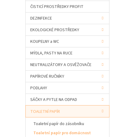
a
ČISTICÍ PROSTŘEDKY PROFIT
n
e
DEZINFEKCE
l
EKOLOGICKÉ PROSTŘEDKY
KOUPELNY a WC
MÝDLA, PASTY NA RUCE
NEUTRALIZÁTORY A OSVĚŽOVAČE
PAPÍROVÉ RUČNÍKY
PODLAHY
SÁČKY A PYTLE NA ODPAD
TOALETNÍ PAPÍR
Toaletní papír do zásobníku
Toaletní papír pro domácnost