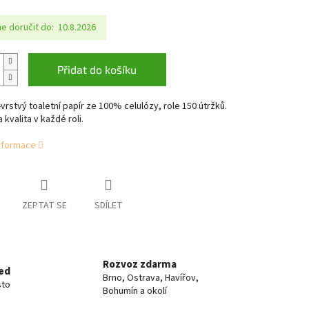
 doručit do:
10.8.2026
Přidat do košíku
-vrstvý toaletní papír ze 100% celulózy, role 150 útržků.
 kvalita v každé roli.
informace
ZEPTAT SE
SDÍLET
Rozvoz zdarma
ed
Brno, Ostrava, Havířov,
sto
Bohumín a okolí