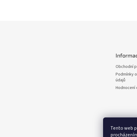
Z
á
p
a
t
Informac
í
Obchodní 
Podmínky o
údajů
Hodnocení
Tento web po
procházením 