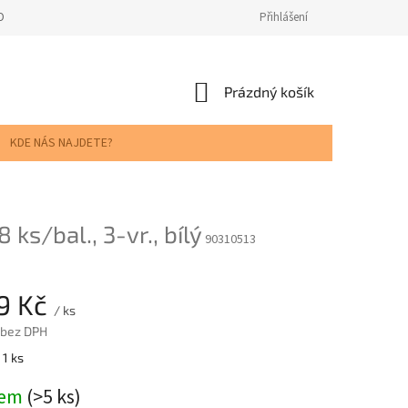
ODNOCENÍ OBCHODU
Přihlášení
NÁKUPNÍ
Prázdný košík
KOŠÍK
KDE NÁS NAJDETE?
ks/bal., 3-vr., bílý
90310513
69 Kč
/ ks
 bez DPH
 1 ks
dem
(>5 ks)