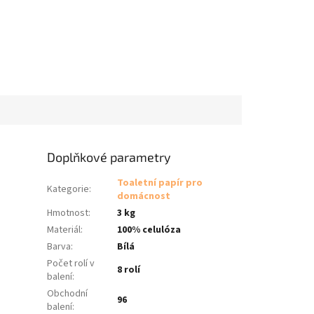
Doplňkové parametry
Toaletní papír pro
Kategorie
:
domácnost
Hmotnost
:
3 kg
Materiál
:
100% celulóza
Barva
:
Bílá
Počet rolí v
8 rolí
balení
:
Obchodní
96
balení
: