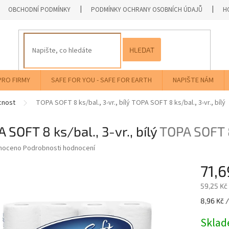
OBCHODNÍ PODMÍNKY
PODMÍNKY OCHRANY OSOBNÍCH ÚDAJŮ
H
HLEDAT
PRO FIRMY
SAFE FOR YOU - SAFE FOR EARTH
NAPIŠTE NÁM
cnost
TOPA SOFT 8 ks/bal., 3-vr., bílý
TOPA SOFT 8 ks/bal., 3-vr., bílý
 SOFT 8 ks/bal., 3-vr., bílý
TOPA SOFT 8 
né
noceno
Podrobnosti hodnocení
ní
71,
u
59,25 Kč
Měrná
8,96 Kč /
cena:
ek.
Skla