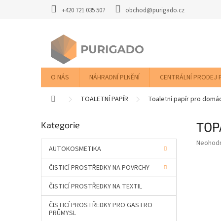
Přejít
+420 721 035 507
obchod@purigado.cz
na
obsah
O NÁS
NÁHRADNÍ PLNĚNÍ
CENTRÁLNÍ PRODEJ 
Domů
TOALETNÍ PAPÍR
Toaletní papír pro domá
P
TOPA
Přeskočit
Kategorie
o
kategorie
s
Průměr
Neohod
t
AUTOKOSMETIKA
hodnoce
r
produkt
ČISTICÍ PROSTŘEDKY NA POVRCHY
a
je
0,0
n
ČISTICÍ PROSTŘEDKY NA TEXTIL
z
n
5
í
ČISTICÍ PROSTŘEDKY PRO GASTRO
hvězdič
p
PRŮMYSL