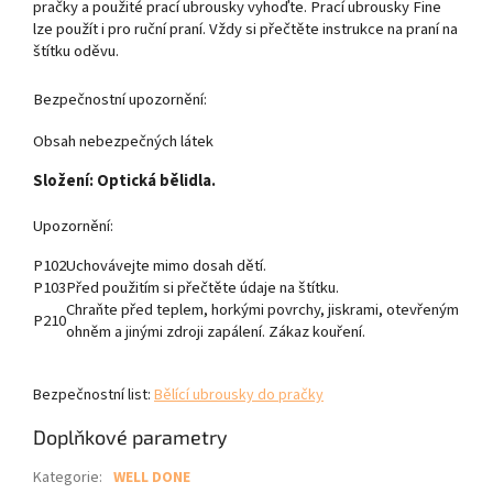
pračky a použité prací ubrousky vyhoďte. Prací ubrousky Fine
lze použít i pro ruční praní. Vždy si přečtěte instrukce na praní na
štítku oděvu.
Bezpečnostní upozornění:
Obsah nebezpečných látek
Složení: Optická bělidla.
Upozornění:
P102
Uchovávejte mimo dosah dětí.
P103
Před použitím si přečtěte údaje na štítku.
Chraňte před teplem, horkými povrchy, jiskrami, otevřeným
P210
ohněm a jinými zdroji zapálení. Zákaz kouření.
Bezpečnostní list:
Bělící ubrousky do pračky
Doplňkové parametry
Kategorie
:
WELL DONE