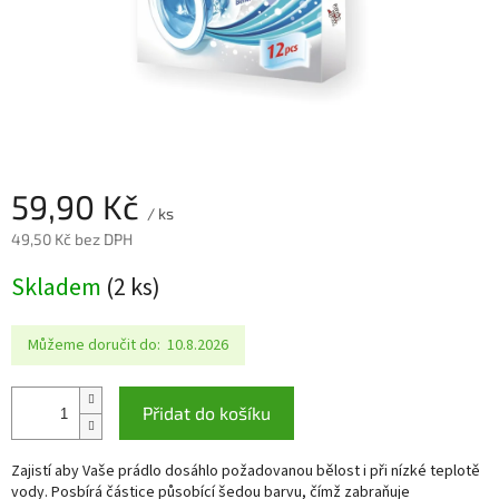
59,90 Kč
/ ks
49,50 Kč bez DPH
Měrná
Skladem
(2 ks)
cena:
Můžeme doručit do:
10.8.2026
Přidat do košíku
Zajistí aby Vaše prádlo dosáhlo požadovanou bělost i při nízké teplotě
vody. Posbírá částice působící šedou barvu, čímž zabraňuje