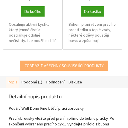
Do košíku
Do košíku
Obsahuje aktivní kyslík,
Během praní vlivem pracího
který jemně čistí a
prostředku a teplé vody,
odstraňuje odolné
některé oděvy pouštějí
nečistoty. Lze použít na bílé
barvu a způsobují
i barevné textilie k čištění
probarvení ostatních
skvrn, jako je červené víno,
oděvů. Ubrousky zajistí, že
ovocná šťáva, tráva, káva,
můžete prát spolu oděvy
čaj, krev, inkoust a bláto na
různé barvy a zabrání jejich
ZOBRAZIT VŠECHNY SOUVISEJÍCÍ PRODUKTY
vodní bázi atd.
zešednutí a přebarvení.
Díky složením jako vedlejší
Balení: 18 ks
účinek je antibakteriální.
Popis
Podobné (1)
Hodnocení
Diskuze
Skupinové balení: 12 ks
Detailní popis produktu
Použití Well Done Fine bělící prací ubrousky:
Prací ubrousky vložte před praním přímo do bubnu pračky. Po
skončení vybraného pracího cyklu vyndejte prádlo z bubnu