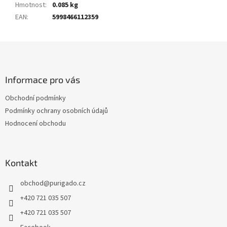
Hmotnost
:
0.085 kg
EAN
:
5998466112359
Z
á
p
a
Informace pro vás
t
Obchodní podmínky
í
Podmínky ochrany osobních údajů
Hodnocení obchodu
Kontakt
obchod
@
purigado.cz
+420 721 035 507
+420 721 035 507