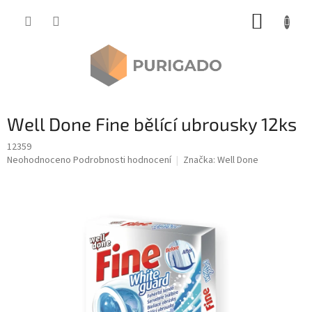
Přejít
NÁKUP
na
obsah
KOŠÍK
Well Done Fine bělící ubrousky 12ks
12359
Průměrné
Neohodnoceno
Podrobnosti hodnocení
Značka:
Well Done
hodnocení
produktu
je
0,0
z
5
hvězdiček.