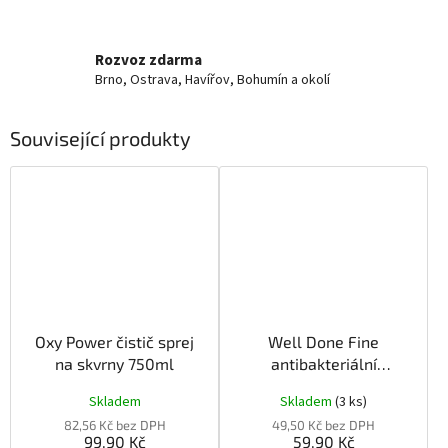
Rozvoz zdarma
Brno, Ostrava, Havířov, Bohumín a okolí
Související produkty
Oxy Power čistič sprej
Well Done Fine
na skvrny 750ml
antibakteriální
ubrousky pohlcující
Skladem
Skladem
(3 ks)
barvu 12ks
82,56 Kč bez DPH
49,50 Kč bez DPH
99,90 Kč
59,90 Kč