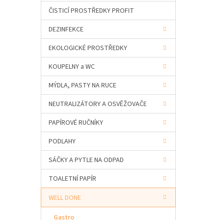
a
ČISTICÍ PROSTŘEDKY PROFIT
n
e
DEZINFEKCE
l
EKOLOGICKÉ PROSTŘEDKY
KOUPELNY a WC
MÝDLA, PASTY NA RUCE
NEUTRALIZÁTORY A OSVĚŽOVAČE
PAPÍROVÉ RUČNÍKY
PODLAHY
SÁČKY A PYTLE NA ODPAD
TOALETNÍ PAPÍR
WELL DONE
Gastro