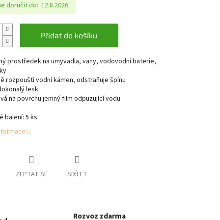
 doručit do:
12.8.2026
Přidat do košíku
ilný prostředek na umyvadla, vany, vodovodní baterie,
ky
ně rozpouští vodní kámen, odstraňuje špínu
 dokonalý lesk
vá na povrchu jemný film odpuzující vodu
 balení: 5 ks
informace
ZEPTAT SE
SDÍLET
Rozvoz zdarma