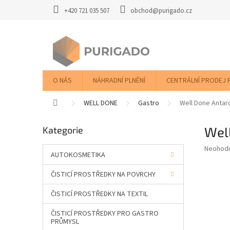
Přejít
+420 721 035 507
obchod@purigado.cz
na
obsah
O NÁS
NÁHRADNÍ PLNĚNÍ
CENTRÁLNÍ PRODEJ 
Domů
WELL DONE
Gastro
Well Done Antar
P
Wel
Přeskočit
Kategorie
o
kategorie
s
Průměr
Neohod
t
AUTOKOSMETIKA
hodnoce
r
produkt
ČISTICÍ PROSTŘEDKY NA POVRCHY
a
je
0,0
n
ČISTICÍ PROSTŘEDKY NA TEXTIL
z
n
5
í
ČISTICÍ PROSTŘEDKY PRO GASTRO
hvězdič
p
PRŮMYSL