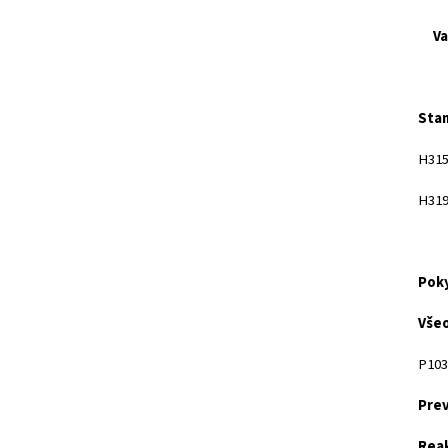
Var
Stan
H315
H319
Poky
Vše
P103 
Pre
Rea