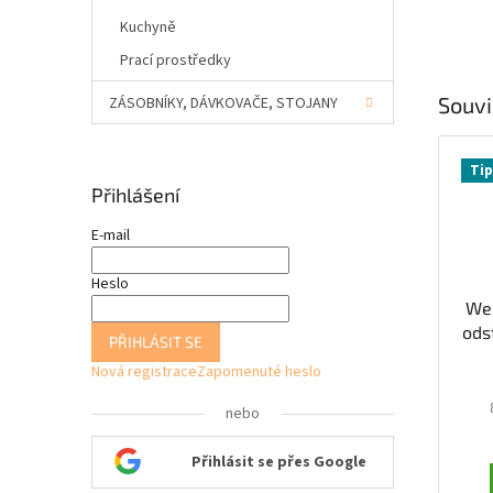
Kuchyně
Prací prostředky
Souvi
ZÁSOBNÍKY, DÁVKOVAČE, STOJANY
Tip
Přihlášení
E-mail
Heslo
Wel
ods
PŘIHLÁSIT SE
Nová registrace
Zapomenuté heslo
nebo
Přihlásit se přes Google