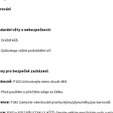
ování
dardní věty o nebezpečnosti:
 Dráždí kůži.
 Způsobuje vážné podráždění očí
ny pro bezpečné zacházení:
obecně:
P102 Uchovávejte mimo dosah dětí.
Před použitím si přečtěte údaje na štítku.
vence:
P261 Zamezte vdechování prachu/dýmu/plynu/mlhy/par/aerosolů.
kce:
P302 + P352 PŘI STYKU S KŮŽÍ: Omyjte velkým množstvím vody a mýd