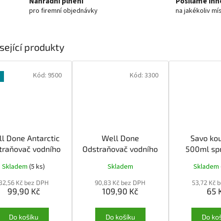
Náhradní plnění
Posíláme ihn
pro firemní objednávky
na jakékoliv mí
sející produkty
Kód:
9500
Kód:
3300
l Done Antarctic
Well Done
Savo ko
traňovač vodního
Odstraňovač vodního
500ml sp
kamene s
kamene a rzi 1l
koupelna
Skladem
(5 ks)
Skladem
Skladem
rozprašovačem
spr
750ml
82,56 Kč bez DPH
90,83 Kč bez DPH
53,72 Kč 
99,90 Kč
109,90 Kč
65 
Do košíku
Do košíku
Do ko