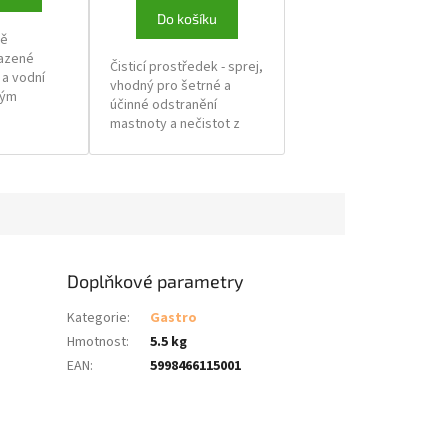
Do košíku
ně
sazené
Čisticí prostředek - sprej,
 a vodní
vhodný pro šetrné a
ným
účinné odstranění
á lesk a
mastnoty a nečistot z
mnou vůni.
pracovních desek,
obkladů, smaltovaných,
skleněných, plastových a
nerezových povrchů
Doplňkové parametry
Kategorie
:
Gastro
Hmotnost
:
5.5 kg
EAN
:
5998466115001