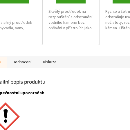
Skvělý prostředek na
Rychle a šetr
rozpouštění a odstranění
odstraňuje u
tra silný prostředek
vodního kamene bez
nečistoty, rez
myvadla, vany,
ohřívání v přístrojích jako
kámen. Čiště
vodní baterie,
jsou kávovary, varné
povrchům dod
adačky
konvice, ohřívače.
zanechá příje
ektivně rozpouští
í kámen, odstraňuje
Skupinové balení: 14 ks
u
tváří dokonalý lesk
s
Hodnocení
Diskuze
nechává na povrchu
ý film odpuzující
u
ailní popis produktu
inové balení: 18 ks
pečnostní upozornění: