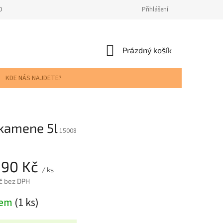
ODNOCENÍ OBCHODU
Přihlášení
NÁKUPNÍ
Prázdný košík
KOŠÍK
KDE NÁS NAJDETE?
 kamene 5l
15008
,90 Kč
/ ks
č bez DPH
dem
(1 ks)