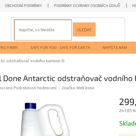
OBCHODNÍ PODMÍNKY
PODMÍNKY OCHRANY OSOBNÍCH ÚDAJŮ
H
HLEDAT
PRO FIRMY
SAFE FOR YOU - SAFE FOR EARTH
NAPIŠTE NÁM
ctic odstraňovač vodního kamene 5l
l Done Antarctic odstraňovač vodního
né
noceno
Podrobnosti hodnocení
Značka:
Well Done
ní
299
u
247,85 K
Měrná
Skla
cena:
ek.