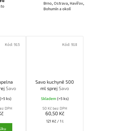
ed
Brno, Ostrava, Havířov,
sto
Bohumín a okolí
Kód:
915
Kód:
918
upelna
Savo kuchyně 500
rej
Savo
ml sprej
Savo
 500ml
kuchyně 500 ml
(>5 ks)
Skladem
(>5 ks)
ej
sprej
bez DPH
50 Kč bez DPH
Kč
60,50 Kč
Měrná
121 Kč / 1 l
cena:
šíku