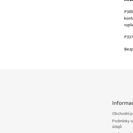
P305
kont
vypl
P337
Bezp
Z
á
p
a
t
Informac
í
Obchodní 
Podmínky o
údajů