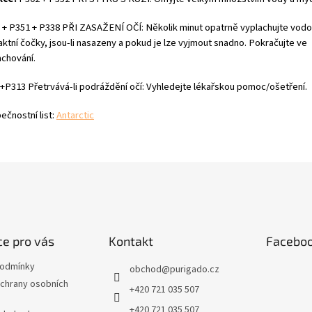
 + P351 + P338 PŘI ZASAŽENÍ OČÍ: Několik minut opatrně vyplachujte vodo
aktní čočky, jsou-li nasazeny a pokud je lze vyjmout snadno. Pokračujte ve
achování.
+P313 Přetrvává-li podráždění očí: Vyhledejte lékařskou pomoc/ošetření.
ečnostní list:
Antarctic
e pro vás
Kontakt
Facebo
podmínky
obchod
@
purigado.cz
chrany osobních
+420 721 035 507
+420 721 035 507