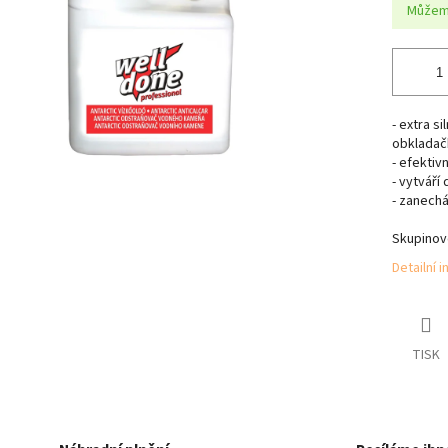
Můžeme
- extra s
obkladač
- efektiv
- vytváří
- zanechá
Skupinové
Detailní 
TISK