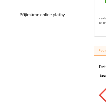
Přijímáme online platby
- ex
na u
vodo
obkl
- ef
vodn
špín
- vy
Popi
- za
jemn
vod
Det
Skup
Bez