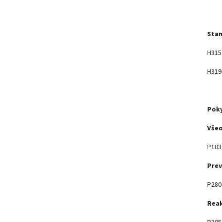
Stan
H315 
H319
Poky
Vše
P103 
Pre
P280
Rea