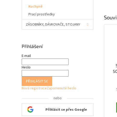
Kuchyně
Prací prostředky
Souvi
ZÁSOBNÍKY, DÁVKOVAČE, STOJANY
Přihlášení
E-mail
Heslo
5
k
PŘIHLÁSIT SE
Nová registrace
Zapomenuté heslo
nebo
Přihlásit se přes Google