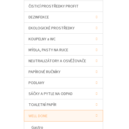
a
ČISTICÍ PROSTŘEDKY PROFIT
n
e
DEZINFEKCE
l
EKOLOGICKÉ PROSTŘEDKY
KOUPELNY a WC
MÝDLA, PASTY NA RUCE
NEUTRALIZÁTORY A OSVĚŽOVAČE
PAPÍROVÉ RUČNÍKY
PODLAHY
SÁČKY A PYTLE NA ODPAD
TOALETNÍ PAPÍR
WELL DONE
Gastro