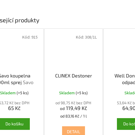
sející produkty
Kód:
915
Kód:
308/1L
Savo koupelna
CLINEX Destoner
Well Done
00ml sprej
Savo
odpad
oupelna 500ml
Skladem
(>5 ks)
Skladem
(>5 ks)
Skla
sprej
53,72 Kč bez DPH
od 98,75 Kč bez DPH
53,64 Kč 
65 Kč
119,49 Kč
64,90
od
Měrná
od 83,16 Kč / 1 l
cena:
Do košíku
Do ko
DETAIL