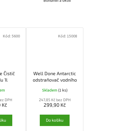
Bohumín a okolí
Kód:
5600
Kód:
15008
 Čistič
Well Done Antarctic
u 1l
odstraňovač vodního
kamene 5l
dem
Skladem
(1 ks)
bez DPH
247,85 Kč bez DPH
 Kč
299,90 Kč
šíku
Do košíku