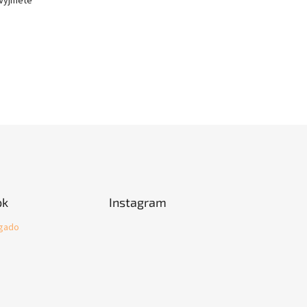
 Vyjměte
ok
Instagram
igado