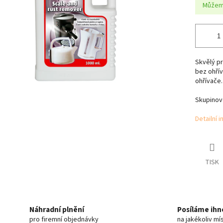
Můžeme
Skvělý p
bez ohřív
ohřívače.
Skupinové
Detailní 
TISK
Náhradní plnění
Posíláme ihn
pro firemní objednávky
na jakékoliv mí