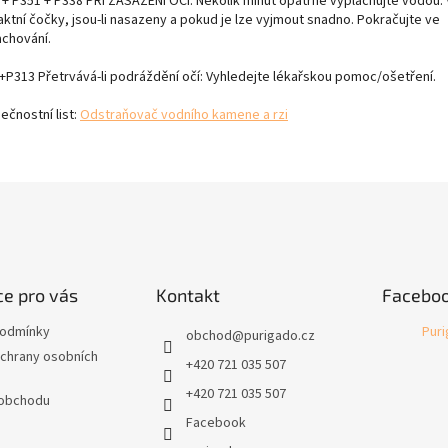
 + P351 + P338 PŘI ZASAŽENÍ OČÍ: Několik minut opatrně vyplachujte vodou.
aktní čočky, jsou-li nasazeny a pokud je lze vyjmout snadno. Pokračujte ve
achování.
+P313 Přetrvává-li podráždění očí: Vyhledejte lékařskou pomoc/ošetření.
ečnostní list:
Odstraňovač vodního kamene a rzi
e pro vás
Kontakt
Facebo
podmínky
Pur
obchod
@
purigado.cz
chrany osobních
+420 721 035 507
+420 721 035 507
 obchodu
Facebook