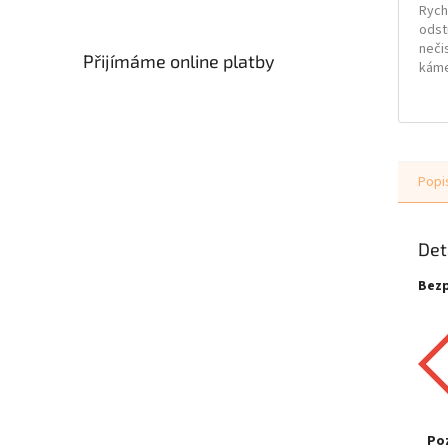
Rych
odst
neči
Přijímáme online platby
káme
povr
zane
Popi
Det
Bezp
Po