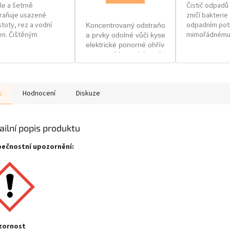
le a šetrně
Čistič odpadů
raňuje usazené
zničí bakterie ž
stoty, rez a vodní
odpadním potr
Koncentrovaný odstraňovač vodního kamene
n. Čištěným
mimořádnému 
a prvky odolné vůči kyselinám. Zvláště se d
chům dodá lesk a
neutralizuje 
elektrické ponorné ohřívače, kávovary, dřez
chá příjemnou vůni.
pachy a odstra
typy poniklovaných, měděných a nerezových
usazeniny. Ide
kámen z povrchů a dodává jim lesklý vzhled
prostředku na
odtoky umyva
s
Hodnocení
Diskuze
sprchových ko
ailní popis produktu
Skupinové bale
ečnostní upozornění:
zornost