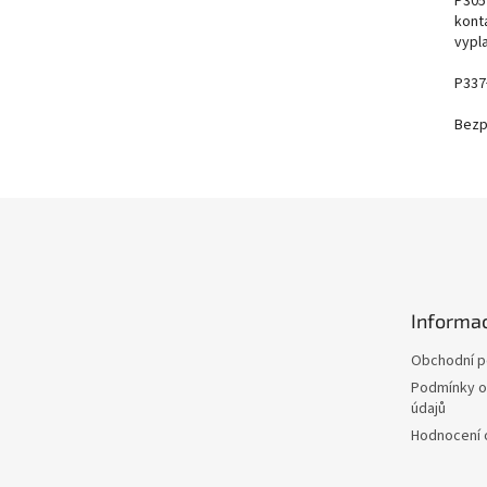
P305
kont
vypl
P337
Bezp
Z
á
p
a
t
Informac
í
Obchodní 
Podmínky o
údajů
Hodnocení