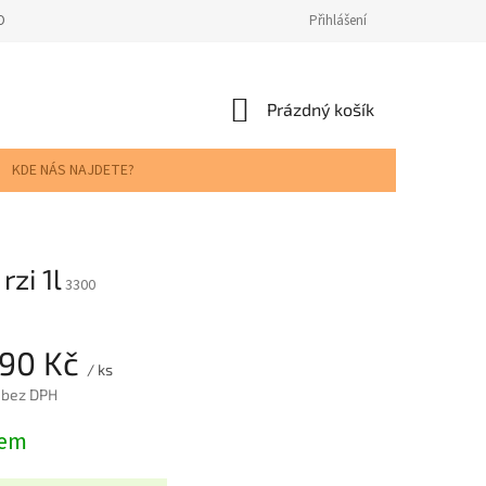
ODNOCENÍ OBCHODU
Přihlášení
NÁKUPNÍ
Prázdný košík
KOŠÍK
KDE NÁS NAJDETE?
zi 1l
3300
,90 Kč
/ ks
 bez DPH
dem