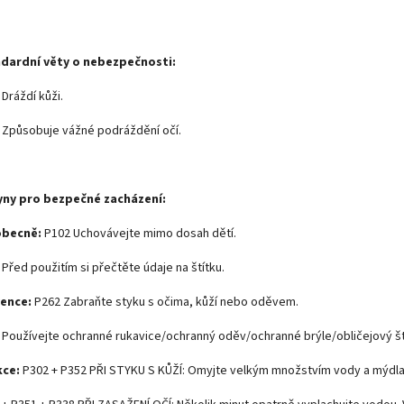
dardní věty o nebezpečnosti:
Dráždí kůži.
 Způsobuje vážné podráždění očí.
ny pro bezpečné zacházení:
obecně:
P102 Uchovávejte mimo dosah dětí.
Před použitím si přečtěte údaje na štítku.
vence:
P262 Zabraňte styku s očima, kůží nebo oděvem.
 Používejte ochranné rukavice/ochranný oděv/ochranné brýle/obličejový št
kce:
P302 + P352 PŘI STYKU S KŮŽÍ: Omyjte velkým množstvím vody a mýdla