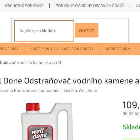
OBCHODNÍ PODMÍNKY
PODMÍNKY OCHRANY OSOBNÍCH ÚDAJŮ
H
HLEDAT
PRO FIRMY
SAFE FOR YOU - SAFE FOR EARTH
NAPIŠTE NÁM
traňovač vodního kamene a rzi 1l
 Done Odstraňovač vodního kamene a r
né
noceno
Podrobnosti hodnocení
Značka:
Well Done
ní
109
u
90,83 Kč
Měrná
Skla
cena:
ek.