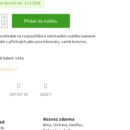
 doručit do:
12.8.2026
Přidat do košíku
rostředek na rozpouštění a odstranění vodního kamene
ání v přístrojích jako jsou kávovary, varné konvice,
 balení: 14 ks
informace
ZEPTAT SE
SDÍLET
Rozvoz zdarma
ed
Brno, Ostrava, Havířov,
sto