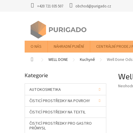
Přejít
+420 721 035 507
obchod@purigado.cz
na
obsah
O NÁS
NÁHRADNÍ PLNĚNÍ
CENTRÁLNÍ PRODEJ 
Domů
WELL DONE
Kuchyně
Well Done Ods
P
Well
Přeskočit
Kategorie
o
kategorie
s
Průměr
Neohod
t
AUTOKOSMETIKA
hodnoce
r
produkt
ČISTICÍ PROSTŘEDKY NA POVRCHY
a
je
0,0
n
ČISTICÍ PROSTŘEDKY NA TEXTIL
z
n
5
í
ČISTICÍ PROSTŘEDKY PRO GASTRO
hvězdič
p
PRŮMYSL