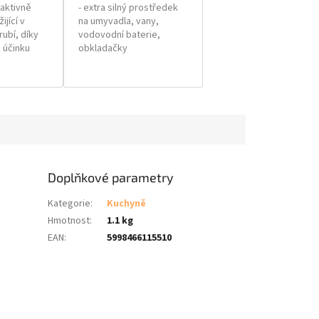
 aktivně
- extra silný prostředek
ijící v
na umyvadla, vany,
ubí, díky
vodovodní baterie,
 na kuchyňské spotřebiče 
účinku
obkladačky
oporučuje pro rychlovarné konvice, 
nepříjemné
- efektivně rozpouští
y, sprchové podstavce a všechny 
ňuje trvalé
vodní kámen, odstraňuje
 povrchů. Odstraňuje vodní 
ální použití
špínu
 bez poškození.
 sifony a
- vytváří dokonalý lesk
del,
- zanechává na povrchu
utů a van.
jemný film odpuzující
vodu
Skupinové balení: 5 ks
Doplňkové parametry
ní: 14 ks
Kategorie
:
Kuchyně
Hmotnost
:
1.1 kg
EAN
:
5998466115510